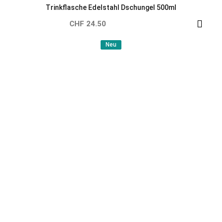
Trinkflasche Edelstahl Herzen 500ml
CHF 24.50
Neu
Neu