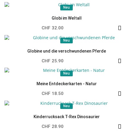
Neu
Neu
Globi im Weltall
CHF 32.00
Neu
Neu
Globine und die verschwundenen Pferde
CHF 25.90
Neu
Neu
Meine Entdeckerkarten - Natur
CHF 18.50
Neu
Neu
Kinderrucksack T-Rex Dinosaurier
CHF 28.90