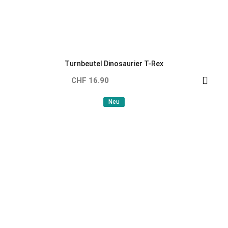
Turnbeutel Prinzessin bunt
CHF 16.90
1 - 48 von 93 Artikel(n)
1

Weiter
2

Zum Seitenanfang