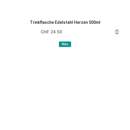
Trinkflasche Edelstahl Dschungel
CHF 21.50
Neu
Neu