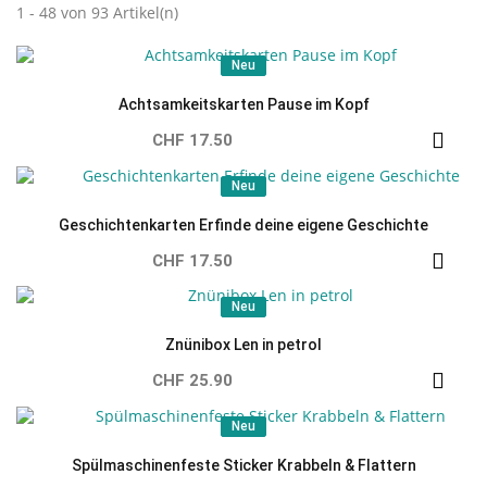
1 - 48 von 93 Artikel(n)
Neu
Neu
Achtsamkeitskarten Pause im Kopf
CHF 17.50
Neu
Neu
Geschichtenkarten Erfinde deine eigene Geschichte
CHF 17.50
Neu
Neu
Znünibox Len in petrol
CHF 25.90
Neu
Neu
Spülmaschinenfeste Sticker Krabbeln & Flattern