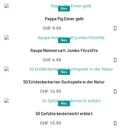
Neu
Neu
Peppa Pig Eimer gelb
CHF 9.90
Neu
Neu
Raupe Nimmersatt Jumbo Filzstifte
CHF 6.90
Neu
Neu
50 Entdeckerkarten Suchspiele in der Natur
CHF 15.90
Neu
Neu
50 Gefühle kinderleicht erklärt
CHF 15.90