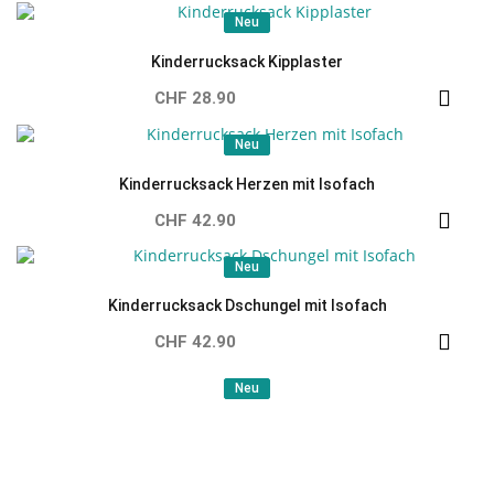
Neu
Neu
Kinderrucksack Kipplaster
CHF 28.90
Neu
Neu
Kinderrucksack Herzen mit Isofach
CHF 42.90
Neu
Neu
Kinderrucksack Dschungel mit Isofach
CHF 42.90
Neu
Neu
Znünibox 4er Set Dschungel
CHF 10.90