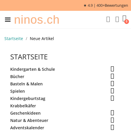
★ 4.9 | 400+
Bewertungen
ninos.ch
Startseite
Neue Artikel
STARTSEITE

Kindergarten & Schule

Bücher

Basteln & Malen

Spielen

Kindergeburtstag
Krabbelkäfer

Geschenkideen

Natur & Abenteuer

Adventskalender