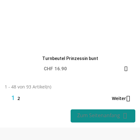
Schweizer Unternehmen
Mit Ihrem Einkauf unterstützen Sie ein Schweizer
Familienunternehmen. Merci!
Portofreie Lieferung
Ab CHF 89.- Warenwert
liefern wir mit B-Post portofrei.