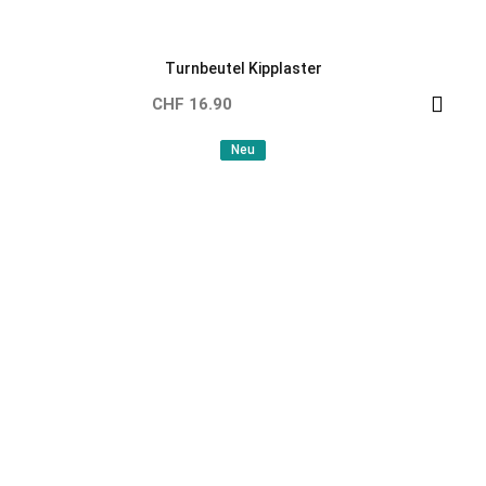
Turnbeutel Dinosaurier T-Rex
CHF 16.90
Neu
Neu