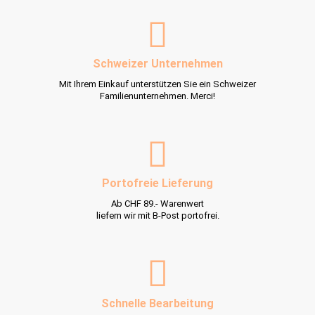
Schnelle Bearbeitung
Bestellungen eingehend Mo-Fr bis 14 Uhr
werden am selben Tag der Post übergeben.
Zahlungsmöglichkeiten
TWINT, VISA, MasterCard, PostFinance Pay oder per Vorkasse
(Überweisung)
★★★★★
4.9 / 5
– von über 400 zufriedenen Kunden bei Google
Jetzt folgen und abonnieren
Folgen Sie auf Social Media, abonnieren unseren Newsletter und