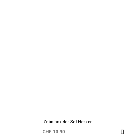
Znünibox 4er Set Herzen
CHF 10.90
Neu
Neu