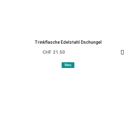
Trinkflasche Edelstahl Herzen
CHF 21.50
Neu
Neu