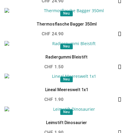
CHF 24.90
Neu
Neu
Thermosflasche Bagger 350ml
CHF 24.90
Neu
Neu
Radiergummi Bleistift
CHF 1.50
Neu
Neu
Lineal Meereswelt 1x1
CHF 1.90
Neu
Neu
Leimstift Dinosaurier
CHF 1.90