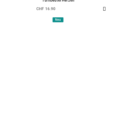
Turnbeutel Kipplaster
CHF 16.90
Neu
Neu