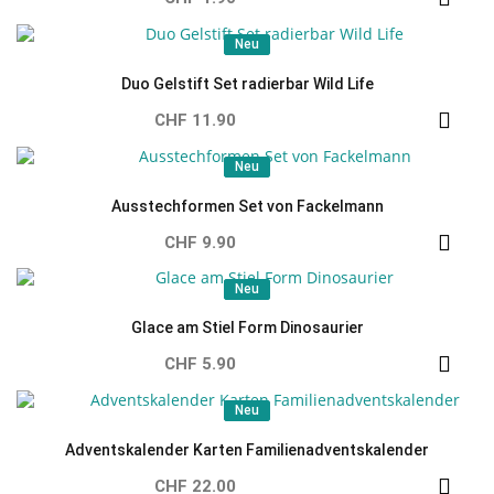
Neu
Neu
Duo Gelstift Set radierbar Wild Life
CHF 11.90
Neu
Neu
Ausstechformen Set von Fackelmann
CHF 9.90
Neu
Neu
Glace am Stiel Form Dinosaurier
CHF 5.90
Neu
Neu
Adventskalender Karten Familienadventskalender
CHF 22.00