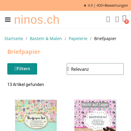
★ 4.9 | 400+
Bewertungen
ninos.ch
Startseite
Basteln & Malen
Papeterie
Briefpapier
Briefpapier
Filtern
13 Artikel gefunden
Nicht auf Lager
Nicht auf Lager