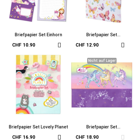
Briefpapier Set Einhorn
Briefpapier Set
Schmetterlinge
CHF 10.90
CHF 12.90
Nicht auf Lager
Nicht auf Lager
Briefpapier Set Lovely Planet
Briefpapier Set
Einhornparadies
CHF 16.90
CHF 18.90