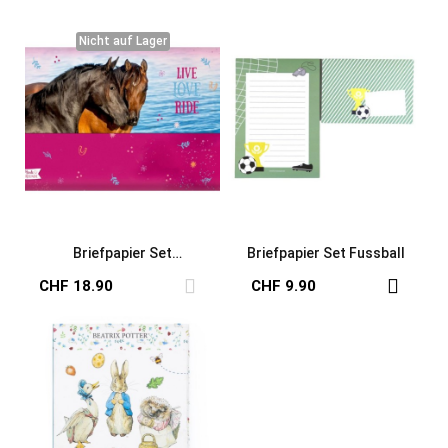
Nicht auf Lager
Nicht auf Lager
Briefpapier Set
Briefpapier Set Fussball
Pferdefreunde Live Love Ride
CHF 18.90
CHF 9.90