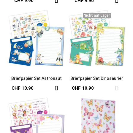
CHF 9.90
CHF 9.90
Nicht auf Lager
Nicht auf Lager
Briefpapier Set Astronaut
Briefpapier Set Dinosaurier
CHF 10.90
CHF 10.90