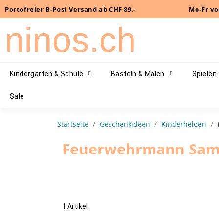
Portofreier B-Post Versand ab CHF 89.-
Mo-Fr vo
ninos.ch
Kindergarten & Schule
Basteln & Malen
Spielen
Sale
Startseite
Geschenkideen
Kinderhelden
Feuerwehrmann Sa
1 Artikel