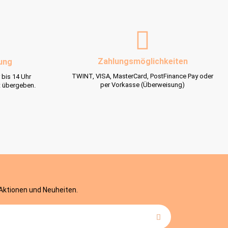
Zahlungsmöglichkeiten
ung
TWINT, VISA, MasterCard, PostFinance Pay oder
 bis 14 Uhr
per Vorkasse (Überweisung)
t übergeben.
 Aktionen und Neuheiten.