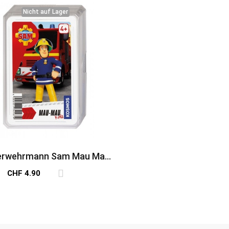
Nicht auf Lager
Nicht auf Lager
erwehrmann Sam Mau Mau
Kids
CHF 4.90