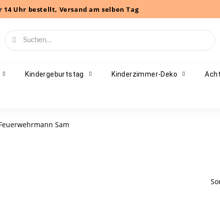
r 14 Uhr bestellt, Versand am selben Tag
Kindergeburtstag
Kinderzimmer-Deko
Acht
Feuerwehrmann Sam
m
So