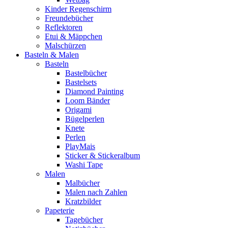
Kinder Regenschirm
Freundebücher
Reflektoren
Etui & Mäppchen
Malschürzen
Basteln & Malen
Basteln
Bastelbücher
Bastelsets
Diamond Painting
Loom Bänder
Origami
Bügelperlen
Knete
Perlen
PlayMais
Sticker & Stickeralbum
Washi Tape
Malen
Malbücher
Malen nach Zahlen
Kratzbilder
Papeterie
Tagebücher