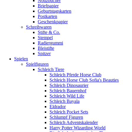
Notizbücher
Briefpapier
Geburtstagskarten
Postkarten
Geschenkpapier
Schreibwaren
Stifte & Co.
Stempel
Radiergummi
Bleistifte
Spitzer
Spielen
Spielfiguren
Schleich Tiere
Schleich Pferde Horse Club
Schleich Horse Club Sofia's Beauties
Schleich Dinosaurier
Schleich Bauernhof
Schleich Wild Life
Schleich Bayala
Eldrador
Schleich Pocket Sets
Schlumpf Figuren
Schleich Adventskalender
Harry Potter Wizarding World