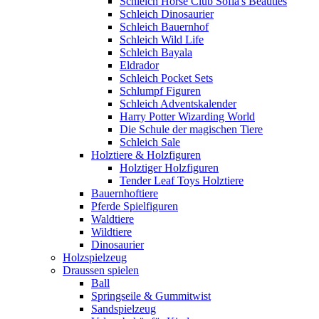
Schleich Horse Club Sofia's Beauties
Schleich Dinosaurier
Schleich Bauernhof
Schleich Wild Life
Schleich Bayala
Eldrador
Schleich Pocket Sets
Schlumpf Figuren
Schleich Adventskalender
Harry Potter Wizarding World
Die Schule der magischen Tiere
Schleich Sale
Holztiere & Holzfiguren
Holztiger Holzfiguren
Tender Leaf Toys Holztiere
Bauernhoftiere
Pferde Spielfiguren
Waldtiere
Wildtiere
Dinosaurier
Holzspielzeug
Draussen spielen
Ball
Springseile & Gummitwist
Sandspielzeug