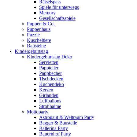
Rätselspass
Spiele für unterwegs
Memory
Gesellschaftsspiele
Puppen & Co.
Puppenhaus
Puzzle
Kuscheltiere
Bausteine
Kindergeburtstag
Kindergeburtstag Deko
Servietten
Pappteller
Pappbecher
Tischdecken
Kuchendeko
Kerzen
Girlanden
Luftballons
Strohhalme
Mottoparty
Astronaut & Weltraum Party
Bagger & Baustelle
Ballerina Party
Bauernhof Party