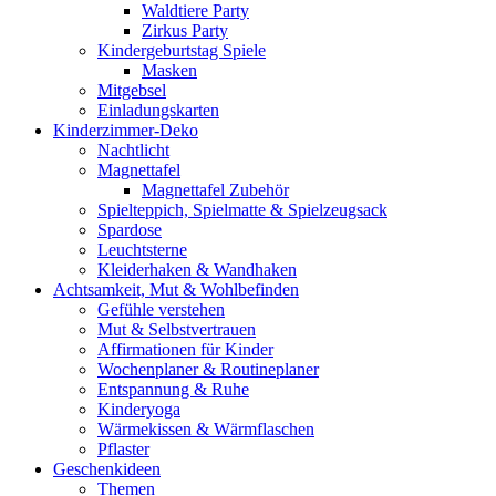
Waldtiere Party
Zirkus Party
Kindergeburtstag Spiele
Masken
Mitgebsel
Einladungskarten
Kinderzimmer-Deko
Nachtlicht
Magnettafel
Magnettafel Zubehör
Spielteppich, Spielmatte & Spielzeugsack
Spardose
Leuchtsterne
Kleiderhaken & Wandhaken
Achtsamkeit, Mut & Wohlbefinden
Gefühle verstehen
Mut & Selbstvertrauen
Affirmationen für Kinder
Wochenplaner & Routineplaner
Entspannung & Ruhe
Kinderyoga
Wärmekissen & Wärmflaschen
Pflaster
Geschenkideen
Themen