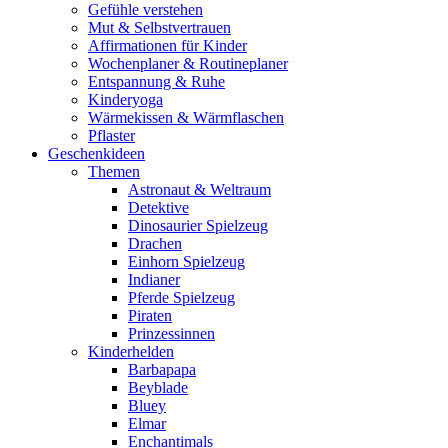
Gefühle verstehen
Mut & Selbstvertrauen
Affirmationen für Kinder
Wochenplaner & Routineplaner
Entspannung & Ruhe
Kinderyoga
Wärmekissen & Wärmflaschen
Pflaster
Geschenkideen
Themen
Astronaut & Weltraum
Detektive
Dinosaurier Spielzeug
Drachen
Einhorn Spielzeug
Indianer
Pferde Spielzeug
Piraten
Prinzessinnen
Kinderhelden
Barbapapa
Beyblade
Bluey
Elmar
Enchantimals