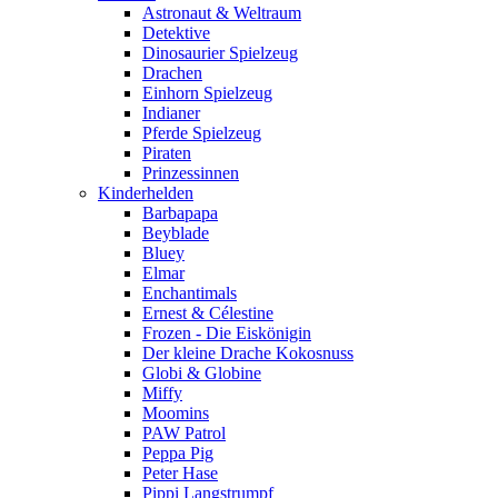
Astronaut & Weltraum
Detektive
Dinosaurier Spielzeug
Drachen
Einhorn Spielzeug
Indianer
Pferde Spielzeug
Piraten
Prinzessinnen
Kinderhelden
Barbapapa
Beyblade
Bluey
Elmar
Enchantimals
Ernest & Célestine
Frozen - Die Eiskönigin
Der kleine Drache Kokosnuss
Globi & Globine
Miffy
Moomins
PAW Patrol
Peppa Pig
Peter Hase
Pippi Langstrumpf