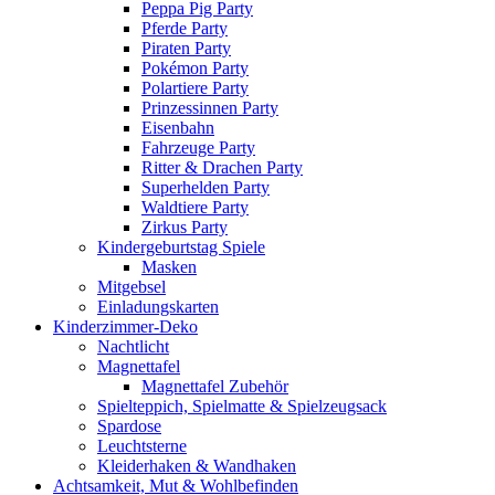
Peppa Pig Party
Pferde Party
Piraten Party
Pokémon Party
Polartiere Party
Prinzessinnen Party
Eisenbahn
Fahrzeuge Party
Ritter & Drachen Party
Superhelden Party
Waldtiere Party
Zirkus Party
Kindergeburtstag Spiele
Masken
Mitgebsel
Einladungskarten
Kinderzimmer-Deko
Nachtlicht
Magnettafel
Magnettafel Zubehör
Spielteppich, Spielmatte & Spielzeugsack
Spardose
Leuchtsterne
Kleiderhaken & Wandhaken
Achtsamkeit, Mut & Wohlbefinden