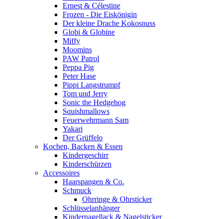
Ernest & Célestine
Frozen - Die Eiskönigin
Der kleine Drache Kokosnuss
Globi & Globine
Miffy
Moomins
PAW Patrol
Peppa Pig
Peter Hase
Pippi Langstrumpf
Tom und Jerry
Sonic the Hedgehog
Squishmallows
Feuerwehrmann Sam
Yakari
Der Grüffelo
Kochen, Backen & Essen
Kindergeschirr
Kinderschürzen
Accessoires
Haarspangen & Co.
Schmuck
Ohrringe & Ohrsticker
Schlüsselanhänger
Kindernagellack & Nagelsticker