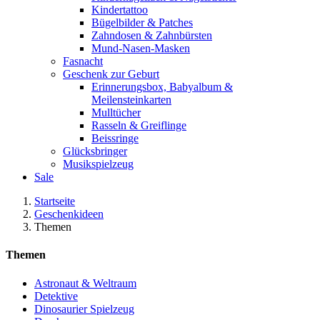
Kindertattoo
Bügelbilder & Patches
Zahndosen & Zahnbürsten
Mund-Nasen-Masken
Fasnacht
Geschenk zur Geburt
Erinnerungsbox, Babyalbum &
Meilensteinkarten
Mulltücher
Rasseln & Greiflinge
Beissringe
Glücksbringer
Musikspielzeug
Sale
Startseite
Geschenkideen
Themen
Themen
Astronaut & Weltraum
Detektive
Dinosaurier Spielzeug