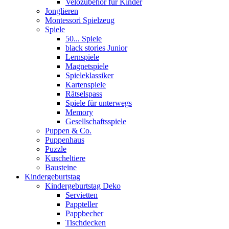
Velozubehör für Kinder
Jonglieren
Montessori Spielzeug
Spiele
50... Spiele
black stories Junior
Lernspiele
Magnetspiele
Spieleklassiker
Kartenspiele
Rätselspass
Spiele für unterwegs
Memory
Gesellschaftsspiele
Puppen & Co.
Puppenhaus
Puzzle
Kuscheltiere
Bausteine
Kindergeburtstag
Kindergeburtstag Deko
Servietten
Pappteller
Pappbecher
Tischdecken