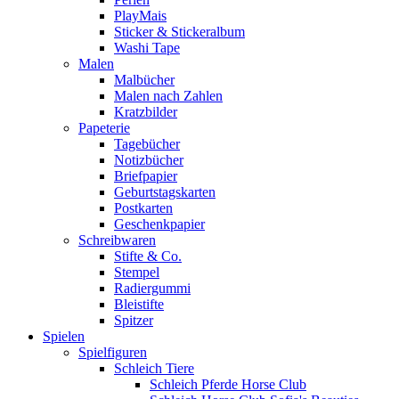
PlayMais
Sticker & Stickeralbum
Washi Tape
Malen
Malbücher
Malen nach Zahlen
Kratzbilder
Papeterie
Tagebücher
Notizbücher
Briefpapier
Geburtstagskarten
Postkarten
Geschenkpapier
Schreibwaren
Stifte & Co.
Stempel
Radiergummi
Bleistifte
Spitzer
Spielen
Spielfiguren
Schleich Tiere
Schleich Pferde Horse Club