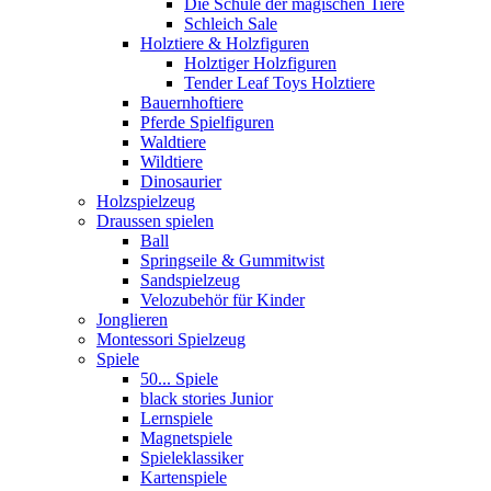
Die Schule der magischen Tiere
Schleich Sale
Holztiere & Holzfiguren
Holztiger Holzfiguren
Tender Leaf Toys Holztiere
Bauernhoftiere
Pferde Spielfiguren
Waldtiere
Wildtiere
Dinosaurier
Holzspielzeug
Draussen spielen
Ball
Springseile & Gummitwist
Sandspielzeug
Velozubehör für Kinder
Jonglieren
Montessori Spielzeug
Spiele
50... Spiele
black stories Junior
Lernspiele
Magnetspiele
Spieleklassiker
Kartenspiele