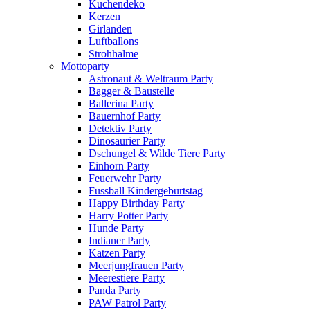
Kuchendeko
Kerzen
Girlanden
Luftballons
Strohhalme
Mottoparty
Astronaut & Weltraum Party
Bagger & Baustelle
Ballerina Party
Bauernhof Party
Detektiv Party
Dinosaurier Party
Dschungel & Wilde Tiere Party
Einhorn Party
Feuerwehr Party
Fussball Kindergeburtstag
Happy Birthday Party
Harry Potter Party
Hunde Party
Indianer Party
Katzen Party
Meerjungfrauen Party
Meerestiere Party
Panda Party
PAW Patrol Party