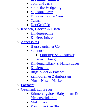
Tom und Jerry
Sonic the Hedgehog
Squishmallows
Feuerwehrmann Sam
Yakari
Der Grüffelo
Kochen, Backen & Essen
Kindergeschirr
Kinderschürzen
Accessoires
Haarspangen & Co.
Schmuck
Ohrringe & Ohrsticker
Schlüsselanhänger
Kindernagellack & Nagelsticker
Kindertattoo
Bügelbilder & Patches
Zahndosen & Zahnbürsten
Mund-Nasen-Masken
Fasnacht
Geschenk zur Geburt
Erinnerungsbox, Babyalbum &
Meilensteinkarten
Mulltücher
Rasseln & Greiflinge