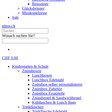
Beissringe
Glücksbringer
Musikspielzeug
Sale
ninos.ch
Wonach suchen Sie?
CHF 0.00
Kindergarten & Schule
Znüniboxen
Lunchboxen
Lunchbox Edelstahl
Znünibox selber personalisieren
Znünibox Zubehör
Znünibox Ersatzteile
Znünibeutel & Sandwichbeutel
Kühltaschen & Lunch Bags
Trinkflaschen
Trinkflasche Edelstahl