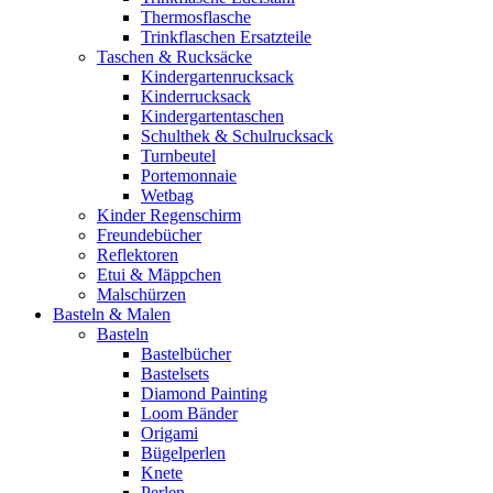
Thermosflasche
Trinkflaschen Ersatzteile
Taschen & Rucksäcke
Kindergartenrucksack
Kinderrucksack
Kindergartentaschen
Schulthek & Schulrucksack
Turnbeutel
Portemonnaie
Wetbag
Kinder Regenschirm
Freundebücher
Reflektoren
Etui & Mäppchen
Malschürzen
Basteln & Malen
Basteln
Bastelbücher
Bastelsets
Diamond Painting
Loom Bänder
Origami
Bügelperlen
Knete
Perlen