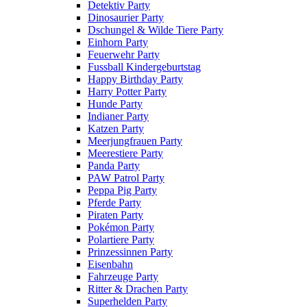
Detektiv Party
Dinosaurier Party
Dschungel & Wilde Tiere Party
Einhorn Party
Feuerwehr Party
Fussball Kindergeburtstag
Happy Birthday Party
Harry Potter Party
Hunde Party
Indianer Party
Katzen Party
Meerjungfrauen Party
Meerestiere Party
Panda Party
PAW Patrol Party
Peppa Pig Party
Pferde Party
Piraten Party
Pokémon Party
Polartiere Party
Prinzessinnen Party
Eisenbahn
Fahrzeuge Party
Ritter & Drachen Party
Superhelden Party