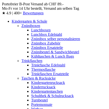
Portofreier B-Post Versand ab CHF 89.-
Mo-Fr vor 14 Uhr bestellt, Versand am selben Tag
★ 4.9 | 400+
Bewertungen
Kindergarten & Schule
Znüniboxen
Lunchboxen
Lunchbox Edelstahl
Znünibox selber personalisieren
Znünibox Zubehör
Znünibox Ersatzteile
Znünibeutel & Sandwichbeutel
Kühltaschen & Lunch Bags
Trinkflaschen
Trinkflasche Edelstahl
Thermosflasche
Trinkflaschen Ersatzteile
Taschen & Rucksäcke
Kindergartenrucksack
Kinderrucksack
Kindergartentaschen
Schulthek & Schulrucksack
Turnbeutel
Portemonnaie
Wetbag