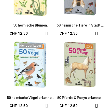
50 heimische Blumen
50 heimische Tiere in Stadt &
erkennen & bestimmen
Garten
CHF 12.50
CHF 12.50
Nicht auf Lager
Nicht auf Lager
50 heimische Vögel erkennen
50 Pferde & Ponys erkennen
& bestimmen
& bestimmen
CHF 12.50
CHF 12.50