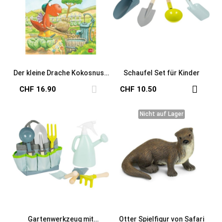
Der kleine Drache Kokosnuss
Schaufel Set für Kinder
Mein erstes Gartenbuch
CHF 16.90
CHF 10.50
Nicht auf Lager
Nicht auf Lager
Gartenwerkzeug mit
Otter Spielfigur von Safari