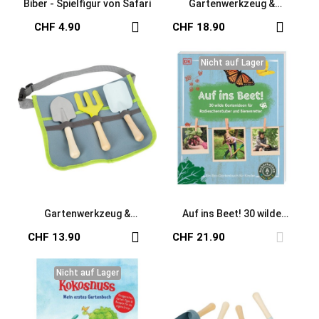
Biber - Spielfigur von Safari
Gartenwerkzeug &
Gartenschürze für Kinder
CHF 4.90
CHF 18.90
Nicht auf Lager
Nicht auf Lager
Gartenwerkzeug &
Auf ins Beet! 30 wilde
Gürteltasche für Kinder
Gartenideen
CHF 13.90
CHF 21.90
Nicht auf Lager
Nicht auf Lager