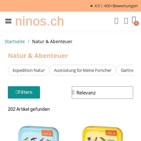
★ 4.9 | 400+
Bewertungen
ninos.ch
Startseite
Natur & Abenteuer
Natur & Abenteuer
Expedition Natur
Ausrüstung für kleine Forscher
Gärtnern m
Filtern
202 Artikel gefunden