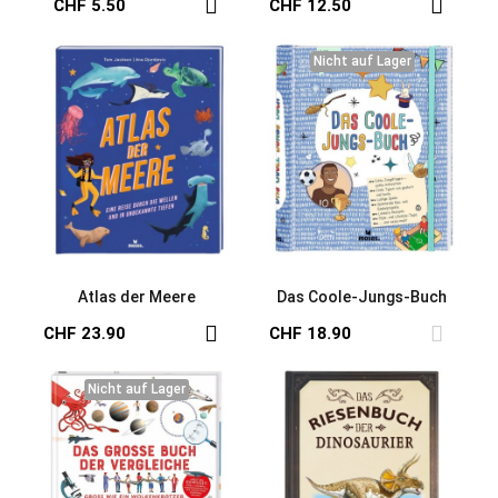
CHF 5.50
CHF 12.50
Nicht auf Lager
Nicht auf Lager
Atlas der Meere
Das Coole-Jungs-Buch
CHF 23.90
CHF 18.90
Nicht auf Lager
Nicht auf Lager