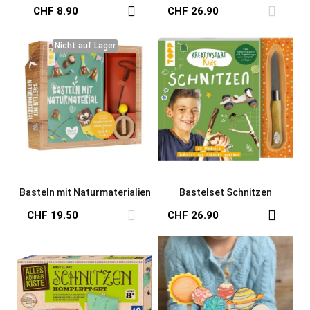
Krabbelkäfer für Kinder
Wald?
CHF 8.90
CHF 26.90
Nicht auf Lager
Nicht auf Lager
Basteln mit Naturmaterialien
Bastelset Schnitzen
CHF 19.50
CHF 26.90