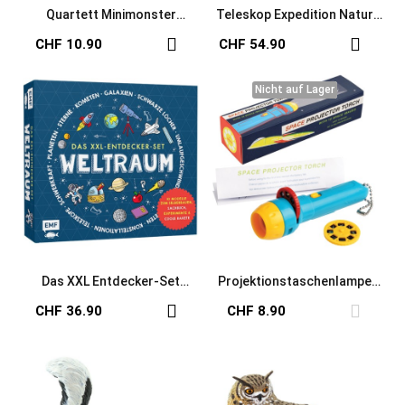
Quartett Minimonster
Teleskop Expedition Natur
Expedition Natur
für Kinder
CHF 10.90
CHF 54.90
Nicht auf Lager
Nicht auf Lager
Das XXL Entdecker-Set
Projektionstaschenlampe
Weltraum: Mit 10 Modellen
Weltraum Space Age
CHF 36.90
CHF 8.90
zum Selberbauen