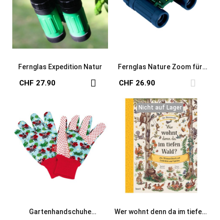
Fernglas Expedition Natur
Fernglas Nature Zoom für
Kinder
CHF 27.90
CHF 26.90
Nicht auf Lager
Nicht auf Lager
Gartenhandschuhe
Wer wohnt denn da im tiefen