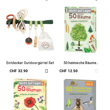
Nicht auf Lager
Nicht auf Lager
Entdecker Outdoorgürtel Set
50 heimische Bäume
erkennen & bestimmen
CHF 32.90
CHF 12.50
Nicht auf Lager
Nicht auf Lager