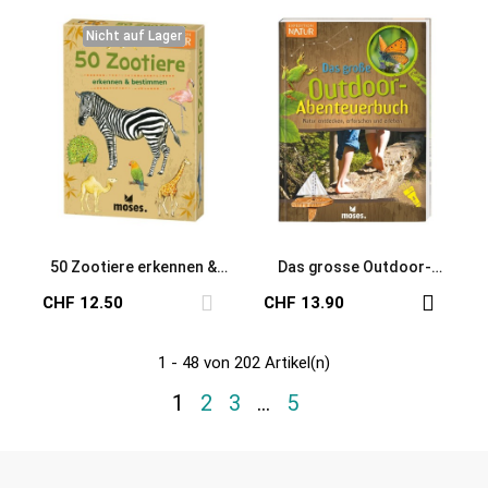
Nicht auf Lager
Nicht auf Lager
50 Zootiere erkennen &
Das grosse Outdoor-
bestimmen
Abenteuerbuch
CHF 12.50
CHF 13.90
1 - 48 von 202 Artikel(n)
1
2
3
…
5