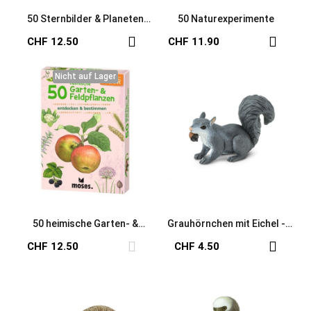
50 Sternbilder & Planeten
50 Naturexperimente
erkennen und bestimmen
CHF 12.50
CHF 11.90
Nicht auf Lager
Nicht auf Lager
50 heimische Garten- &
Grauhörnchen mit Eichel -
Feldpflanzen
Spielfigur
CHF 12.50
CHF 4.50