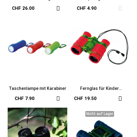
Gartentasche für Kinder
CHF 26.00
CHF 4.90
Taschenlampe mit Karabiner
Fernglas für Kinder
Krabbelkäfer rot
CHF 7.90
CHF 19.50
Nicht auf Lager
Nicht auf Lager