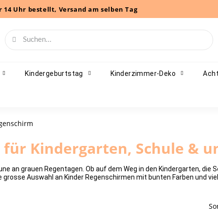
r 14 Uhr bestellt, Versand am selben Tag
Kindergeburtstag
Kinderzimmer-Deko
Acht
genschirm
 für Kindergarten, Schule & 
une an grauen Regentagen. Ob auf dem Weg in den Kindergarten, die Sc
ine grosse Auswahl an Kinder Regenschirmen mit bunten Farben und vi
So