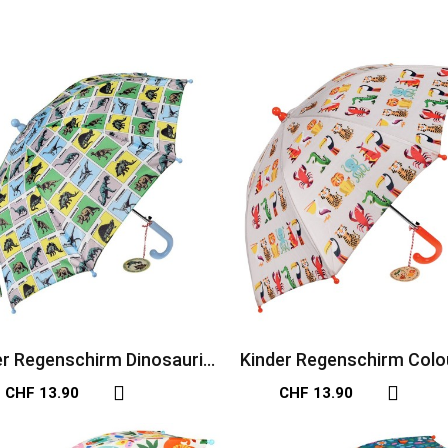
er Regenschirm Dinosaurier
Kinder Regenschirm Colo
Prehistoric Land
Creatures in bunt
CHF 13.90
CHF 13.90