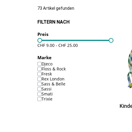
73 Artikel gefunden
FILTERN NACH
Preis
CHF 9.00
-
CHF 25.00
Marke
Djeco
Floss & Rock
Fresk
Rex London
Sass & Belle
Sassi
Smati
Trixie
Kind