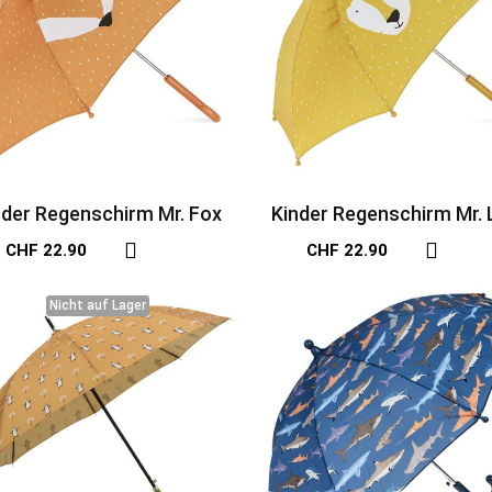
nder Regenschirm Mr. Fox
Kinder Regenschirm Mr. 
CHF 22.90
CHF 22.90
Nicht auf Lager
Nicht auf Lager