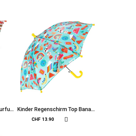
urful
Kinder Regenschirm Top Banana
in bunt
CHF 13.90