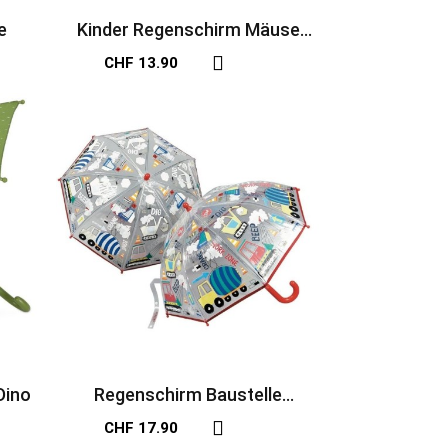
e
Kinder Regenschirm Mäuse
Mimi und Milo
CHF 13.90
Dino
Regenschirm Baustelle
farbwechselnd
CHF 17.90