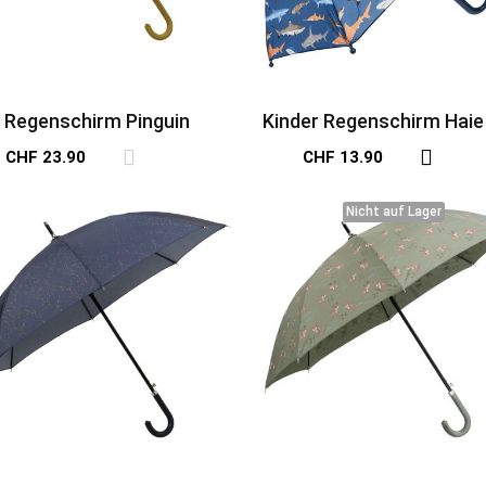
Regenschirm Pinguin
Kinder Regenschirm Haie
CHF 23.90
CHF 13.90
Nicht auf Lager
Nicht auf Lager