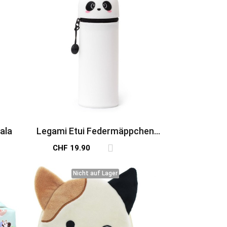
ala
Legami Etui Federmäppchen
Panda
CHF 19.90
Nicht auf Lager
Nicht auf Lager