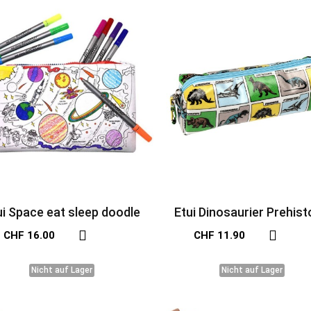
ui Space eat sleep doodle
Etui Dinosaurier Prehist
Land von Rex Londo
CHF 16.00
CHF 11.90
Nicht auf Lager
Nicht auf Lager
Nicht auf Lager
Nicht auf Lager