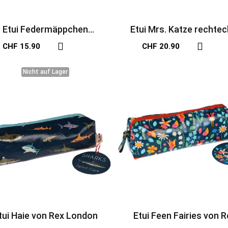
Etui Federmäppchen
Etui Mrs. Katze rechtec
Dinosaurier blau
CHF 15.90
CHF 20.90
Nicht auf Lager
Nicht auf Lager
tui Haie von Rex London
Etui Feen Fairies von R
London