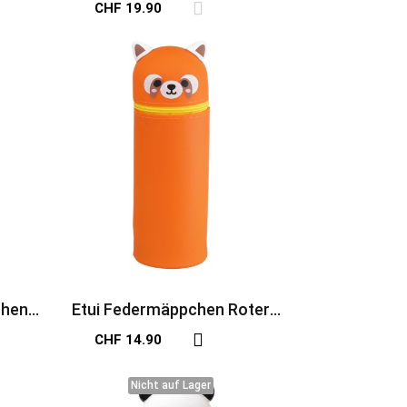
CHF 19.90
chen
Etui Federmäppchen Roter
Panda
CHF 14.90
Nicht auf Lager
Nicht auf Lager