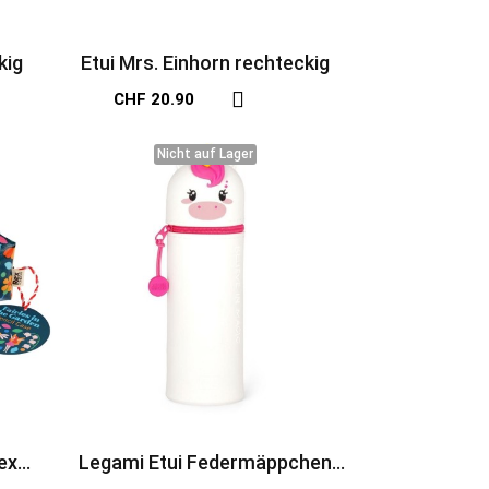
kig
Etui Mrs. Einhorn rechteckig
CHF 20.90
Nicht auf Lager
Nicht auf Lager
ex
Legami Etui Federmäppchen
Einhorn