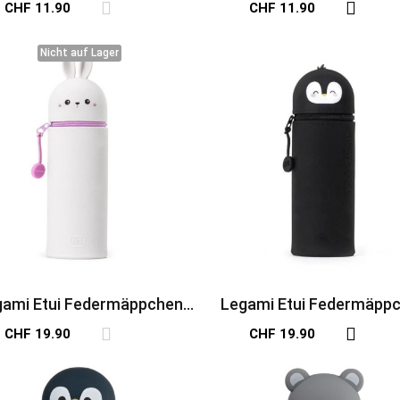
CHF 11.90
CHF 11.90
Nicht auf Lager
Nicht auf Lager
gami Etui Federmäppchen
Legami Etui Federmäpp
Bunny
Pinguin
CHF 19.90
CHF 19.90