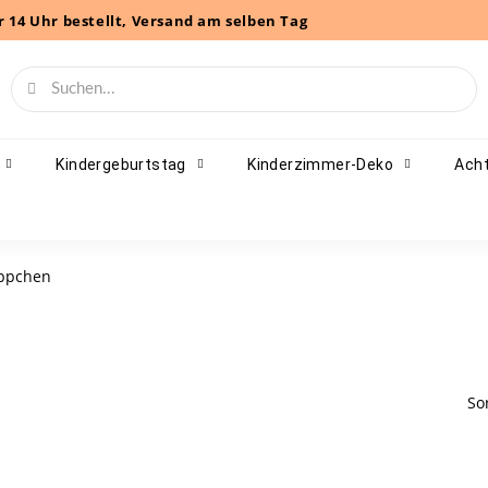
r 14 Uhr bestellt, Versand am selben Tag
Kindergeburtstag
Kinderzimmer-Deko
Acht
äppchen
So