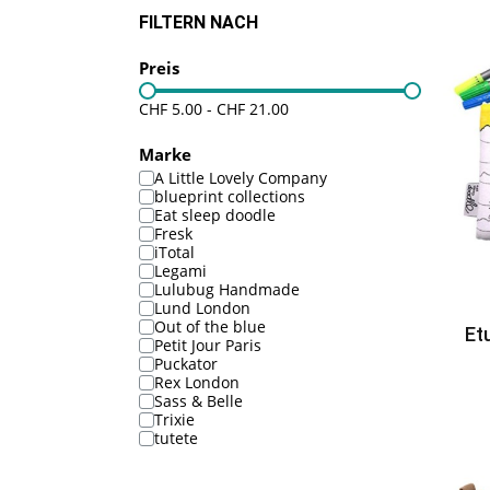
FILTERN NACH
Preis
CHF 5.00
-
CHF 21.00
Marke
A Little Lovely Company
blueprint collections
Eat sleep doodle
Fresk
iTotal
Legami
Lulubug Handmade
Lund London
Out of the blue
Et
Petit Jour Paris
Puckator
Rex London
Sass & Belle
Trixie
tutete