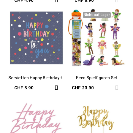
CHF 4.90
CHF 8.90
Nicht auf Lager
Nicht auf Lager
Servietten Happy Birthday to
Feen Spielfiguren Set
you
CHF 5.90
CHF 23.90