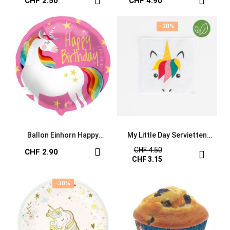
CHF 2.50
CHF 4.90
-30%
-30%
Ballon Einhorn Happy
My Little Day Servietten
Birthday
Einhorn
CHF 4.50
CHF 2.90
CHF 3.15
-30%
-30%