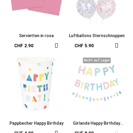
Servietten in rosa
Luftballons Sternschnuppen
CHF 2.90
CHF 5.90
Nicht auf Lager
Nicht auf Lager
Pappbecher Happy Birthday
Girlande Happy Birthday
pastell