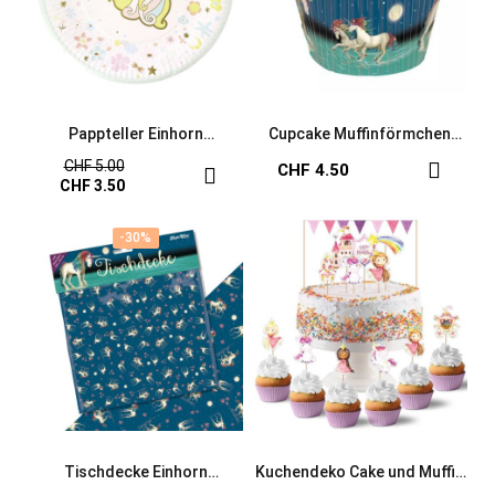
Pappteller Einhorn
Cupcake Muffinförmchen
Regenbogen
Einhorn Lunabelle
CHF 5.00
CHF 4.50
CHF 3.50
-30%
-30%
Tischdecke Einhorn
Kuchendeko Cake und Muffin