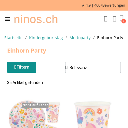
★ 4.9 | 400+
Bewertungen
ninos.ch
Startseite
Kindergeburtstag
Mottoparty
Einhorn Party
Einhorn Party
Filtern
35 Artikel gefunden
Nicht auf Lager
Nicht auf Lager