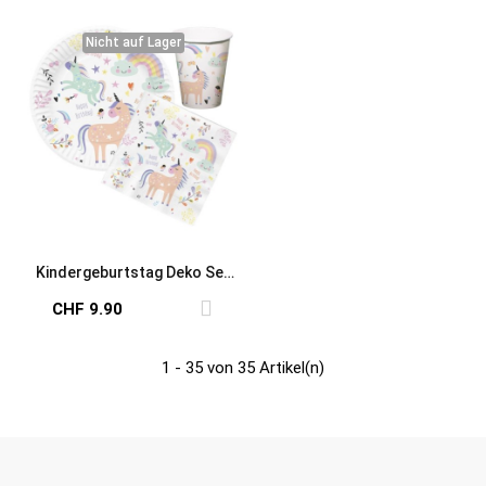
Nicht auf Lager
Nicht auf Lager
Kindergeburtstag Deko Set
Einhörner & Regenbogen
CHF 9.90
1 - 35 von 35 Artikel(n)