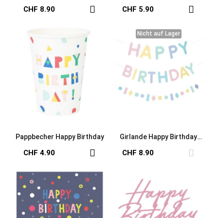
Tischdecke aus Papier
Origami
CHF 8.90
CHF 5.90
Nicht auf Lager
Nicht auf Lager
Pappbecher Happy Birthday
Girlande Happy Birthday
pastell
CHF 4.90
CHF 8.90