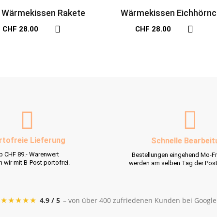
Wärmekissen Rakete
Wärmekissen Eichhörn
CHF 28.00
CHF 28.00
rtofreie Lieferung
Schnelle Bearbeit
b CHF 89.- Warenwert
Bestellungen eingehend Mo-Fr
rn wir mit B-Post portofrei.
werden am selben Tag der Pos
★★★★★
4.9 / 5
– von über 400 zufriedenen Kunden bei Google