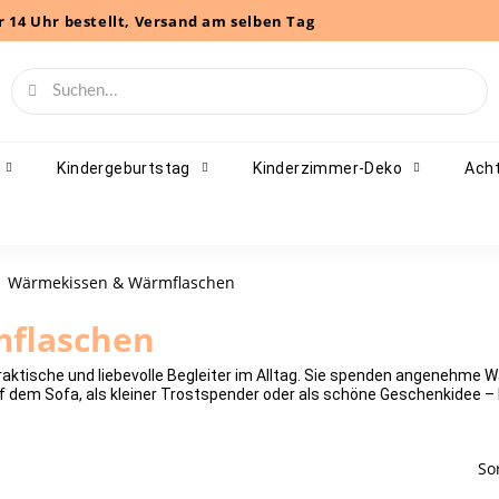
r 14 Uhr bestellt, Versand am selben Tag
Kindergeburtstag
Kinderzimmer-Deko
Acht
Wärmekissen & Wärmflaschen
flaschen
aktische und liebevolle Begleiter im Alltag. Sie spenden angenehme 
 dem Sofa, als kleiner Trostspender oder als schöne Geschenkidee –
So