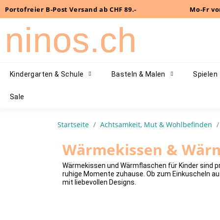
Portofreier B-Post Versand ab CHF 89.-
Mo-Fr vo
ninos.ch
Kindergarten & Schule
Basteln & Malen
Spielen
Sale
Startseite
Achtsamkeit, Mut & Wohlbefinden
Wärmekissen & Wärm
Wärmekissen und Wärmflaschen für Kinder sind pr
ruhige Momente zuhause. Ob zum Einkuscheln auf
mit liebevollen Designs.