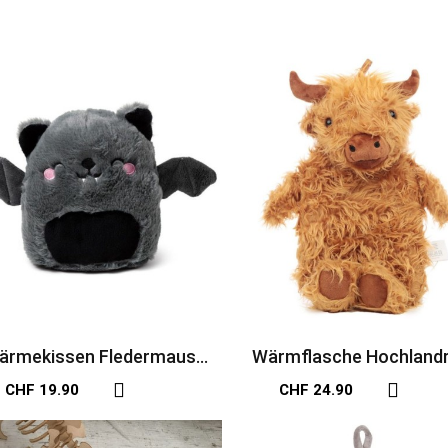
ärmekissen Fledermaus
Wärmflasche Hochlandr
Snuggables
CHF 19.90
CHF 24.90