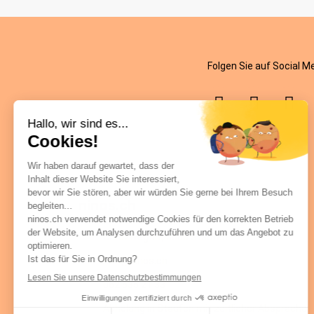
Folgen Sie auf Social M
ninos.ch
Chrüzweg 11, 5603 Staufen
info@ninos.ch
062 535 21 33
Abholung in Staufen mit zeitlicher Absprache