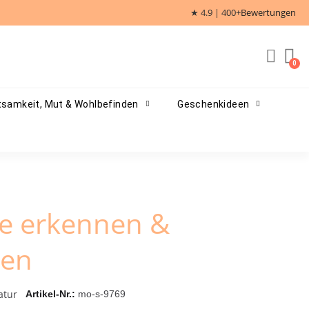
★ 4.9 | 400+
Bewertungen
samkeit, Mut & Wohlbefinden
Geschenkideen
e erkennen &
men
atur
Artikel-Nr.
mo-s-9769