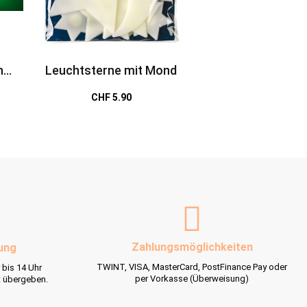
n
Leuchtsterne mit Mond
Zahndose Fee, Pir
Co.
CHF 5.90
CHF 6.5
Zahlungsmöglichkeiten
ung
TWINT, VISA, MasterCard, PostFinance Pay oder
 bis 14 Uhr
per Vorkasse (Überweisung)
t übergeben.