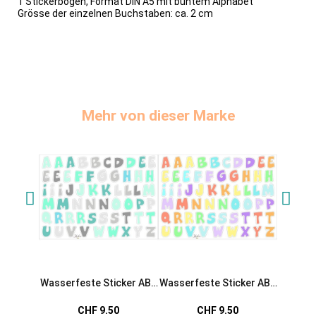
1 Stickerbogen, Format DIN A5 mit buntem Alphabet
Grösse der einzelnen Buchstaben: ca. 2 cm
Mehr von dieser Marke
Wasserfeste Sticker ABC
Wasserfeste Sticker ABC
W
in mint-grau von Jabalou
in pastellfarben von
reflek
CHF 9.50
CHF 9.50
Jabalou
Konfe