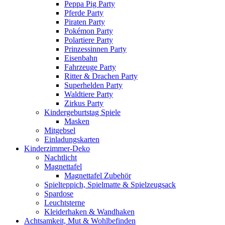
Peppa Pig Party
Pferde Party
Piraten Party
Pokémon Party
Polartiere Party
Prinzessinnen Party
Eisenbahn
Fahrzeuge Party
Ritter & Drachen Party
Superhelden Party
Waldtiere Party
Zirkus Party
Kindergeburtstag Spiele
Masken
Mitgebsel
Einladungskarten
Kinderzimmer-Deko
Nachtlicht
Magnettafel
Magnettafel Zubehör
Spielteppich, Spielmatte & Spielzeugsack
Spardose
Leuchtsterne
Kleiderhaken & Wandhaken
Achtsamkeit, Mut & Wohlbefinden