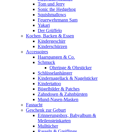
Tom und Jerry
Sonic the Hedgehog
Squishmallows
Feuerwehrmann Sam
Yakari
Der Grüffelo
Kochen, Backen & Essen
Kindergeschirr
Kinderschürzen
Accessoires
Haarspangen & Co.
Schmuck
Ohrringe & Ohrsticker
Schlüsselanhänger
Kindernagellack & Nagelsticker
Kindertattoo
Bügelbilder & Patches
Zahndosen & Zahnbürsten
Mund-Nasen-Masken
Fasnacht
Geschenk zur Geburt
Erinnerungsbox, Babyalbum &
Meilensteinkarten
Mulltücher
Rasseln & Greiflinge