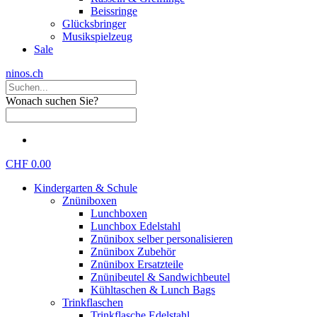
Beissringe
Glücksbringer
Musikspielzeug
Sale
ninos.ch
Wonach suchen Sie?
CHF 0.00
Kindergarten & Schule
Znüniboxen
Lunchboxen
Lunchbox Edelstahl
Znünibox selber personalisieren
Znünibox Zubehör
Znünibox Ersatzteile
Znünibeutel & Sandwichbeutel
Kühltaschen & Lunch Bags
Trinkflaschen
Trinkflasche Edelstahl