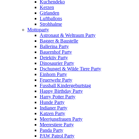
Kuchendeko
Kerzen
Girlanden
Luftballons
Strohhalme
Mottoparty
Astronaut & Weltraum Party
Bagger & Baustelle
Ballerina Party
Bauernhof Party
Detektiv Party
Dinosaurier Party
Dschungel & Wilde Tiere Party
Einhorn Party
Feuerwehr Party
Fussball Kindergeburtstag
Happy Birthday Party
Harry Potter Party
Hunde Party
Indianer Party
Katzen Party
Meerjungfrauen Party
Meerestiere Party
Panda Party
PAW Patrol Party