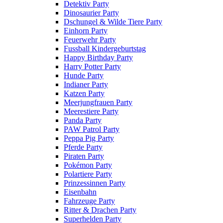
Detektiv Party
Dinosaurier Party
Dschungel & Wilde Tiere Party
Einhorn Party
Feuerwehr Party
Fussball Kindergeburtstag
Happy Birthday Party
Harry Potter Party
Hunde Party
Indianer Party
Katzen Party
Meerjungfrauen Party
Meerestiere Party
Panda Party
PAW Patrol Party
Peppa Pig Party
Pferde Party
Piraten Party
Pokémon Party
Polartiere Party
Prinzessinnen Party
Eisenbahn
Fahrzeuge Party
Ritter & Drachen Party
Superhelden Party