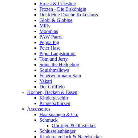
Ernest & Célestine
Frozen - Die Eiskönigin
Der kleine Drache Kokosnuss
Globi & Globine
Miffy
Moomins
PAW Patrol
Peppa Pig
Peter Hase
Pippi Langstrumpf
Tom und Jerry
Sonic the Hedgehog
Squishmallows
Feuerwehrmann Sam
Yakari
Der Grüffelo
Kochen, Backen & Essen
Kindergeschirr
Kinderschürzen
Accessoires
Haarspangen & Co.
Schmuck
Ohrringe & Ohrsticker
Schlüsselanhänger
Kindernagellack & Nagelsticker