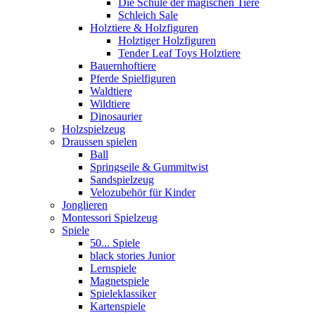
Die Schule der magischen Tiere
Schleich Sale
Holztiere & Holzfiguren
Holztiger Holzfiguren
Tender Leaf Toys Holztiere
Bauernhoftiere
Pferde Spielfiguren
Waldtiere
Wildtiere
Dinosaurier
Holzspielzeug
Draussen spielen
Ball
Springseile & Gummitwist
Sandspielzeug
Velozubehör für Kinder
Jonglieren
Montessori Spielzeug
Spiele
50... Spiele
black stories Junior
Lernspiele
Magnetspiele
Spieleklassiker
Kartenspiele