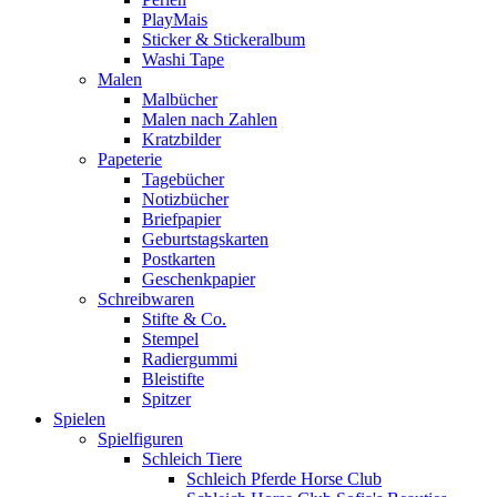
PlayMais
Sticker & Stickeralbum
Washi Tape
Malen
Malbücher
Malen nach Zahlen
Kratzbilder
Papeterie
Tagebücher
Notizbücher
Briefpapier
Geburtstagskarten
Postkarten
Geschenkpapier
Schreibwaren
Stifte & Co.
Stempel
Radiergummi
Bleistifte
Spitzer
Spielen
Spielfiguren
Schleich Tiere
Schleich Pferde Horse Club