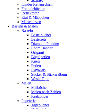
Kinder Regenschirm
Freundebücher
Reflektoren
Etui & Mäppchen
Malschürzen
Basteln & Malen
Basteln
Bastelbücher
Bastelsets
Diamond Painting
Loom Bänder
Origami
Bügelperlen
Knete
Perlen
PlayMais
Sticker & Stickeralbum
Washi Tape
Malen
Malbücher
Malen nach Zahlen
Kratzbilder
Papeterie
Tagebücher