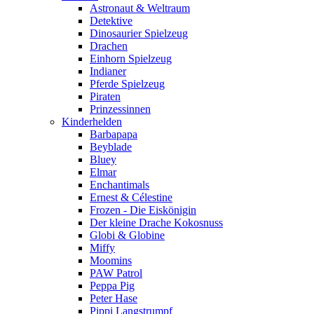
Astronaut & Weltraum
Detektive
Dinosaurier Spielzeug
Drachen
Einhorn Spielzeug
Indianer
Pferde Spielzeug
Piraten
Prinzessinnen
Kinderhelden
Barbapapa
Beyblade
Bluey
Elmar
Enchantimals
Ernest & Célestine
Frozen - Die Eiskönigin
Der kleine Drache Kokosnuss
Globi & Globine
Miffy
Moomins
PAW Patrol
Peppa Pig
Peter Hase
Pippi Langstrumpf