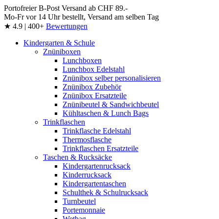
Portofreier B-Post Versand ab CHF 89.-
Mo-Fr vor 14 Uhr bestellt, Versand am selben Tag
★ 4.9 | 400+
Bewertungen
Kindergarten & Schule
Znüniboxen
Lunchboxen
Lunchbox Edelstahl
Znünibox selber personalisieren
Znünibox Zubehör
Znünibox Ersatzteile
Znünibeutel & Sandwichbeutel
Kühltaschen & Lunch Bags
Trinkflaschen
Trinkflasche Edelstahl
Thermosflasche
Trinkflaschen Ersatzteile
Taschen & Rucksäcke
Kindergartenrucksack
Kinderrucksack
Kindergartentaschen
Schulthek & Schulrucksack
Turnbeutel
Portemonnaie
Wetbag