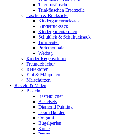
Thermosflasche
Trinkflaschen Ersatzteile
Taschen & Rucksäcke
Kindergartenrucksack
Kinderrucksack
Kindergartentaschen
Schulthek & Schulrucksack
Turnbeutel
Portemonnaie
Wetbag
Kinder Regenschirm
Freundebücher
Reflektoren
Etui & Mäppchen
Malschürzen
Basteln & Malen
Basteln
Bastelbücher
Bastelsets
Diamond Painting
Loom Bänder
Origami
Bügelperlen
Knete
Perlen