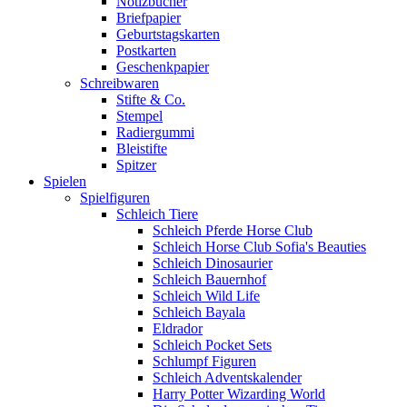
Notizbücher
Briefpapier
Geburtstagskarten
Postkarten
Geschenkpapier
Schreibwaren
Stifte & Co.
Stempel
Radiergummi
Bleistifte
Spitzer
Spielen
Spielfiguren
Schleich Tiere
Schleich Pferde Horse Club
Schleich Horse Club Sofia's Beauties
Schleich Dinosaurier
Schleich Bauernhof
Schleich Wild Life
Schleich Bayala
Eldrador
Schleich Pocket Sets
Schlumpf Figuren
Schleich Adventskalender
Harry Potter Wizarding World