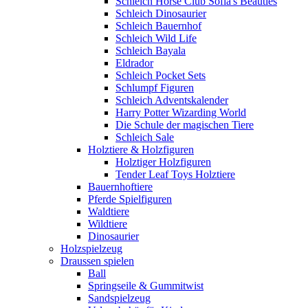
Schleich Horse Club Sofia's Beauties
Schleich Dinosaurier
Schleich Bauernhof
Schleich Wild Life
Schleich Bayala
Eldrador
Schleich Pocket Sets
Schlumpf Figuren
Schleich Adventskalender
Harry Potter Wizarding World
Die Schule der magischen Tiere
Schleich Sale
Holztiere & Holzfiguren
Holztiger Holzfiguren
Tender Leaf Toys Holztiere
Bauernhoftiere
Pferde Spielfiguren
Waldtiere
Wildtiere
Dinosaurier
Holzspielzeug
Draussen spielen
Ball
Springseile & Gummitwist
Sandspielzeug