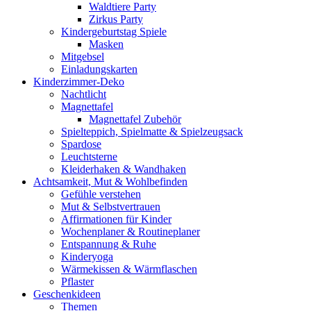
Waldtiere Party
Zirkus Party
Kindergeburtstag Spiele
Masken
Mitgebsel
Einladungskarten
Kinderzimmer-Deko
Nachtlicht
Magnettafel
Magnettafel Zubehör
Spielteppich, Spielmatte & Spielzeugsack
Spardose
Leuchtsterne
Kleiderhaken & Wandhaken
Achtsamkeit, Mut & Wohlbefinden
Gefühle verstehen
Mut & Selbstvertrauen
Affirmationen für Kinder
Wochenplaner & Routineplaner
Entspannung & Ruhe
Kinderyoga
Wärmekissen & Wärmflaschen
Pflaster
Geschenkideen
Themen