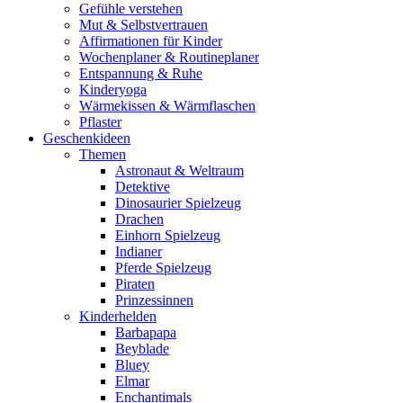
Gefühle verstehen
Mut & Selbstvertrauen
Affirmationen für Kinder
Wochenplaner & Routineplaner
Entspannung & Ruhe
Kinderyoga
Wärmekissen & Wärmflaschen
Pflaster
Geschenkideen
Themen
Astronaut & Weltraum
Detektive
Dinosaurier Spielzeug
Drachen
Einhorn Spielzeug
Indianer
Pferde Spielzeug
Piraten
Prinzessinnen
Kinderhelden
Barbapapa
Beyblade
Bluey
Elmar
Enchantimals