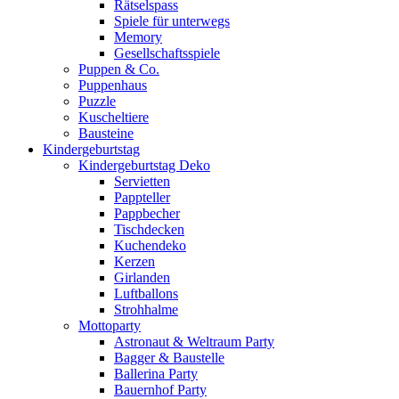
Rätselspass
Spiele für unterwegs
Memory
Gesellschaftsspiele
Puppen & Co.
Puppenhaus
Puzzle
Kuscheltiere
Bausteine
Kindergeburtstag
Kindergeburtstag Deko
Servietten
Pappteller
Pappbecher
Tischdecken
Kuchendeko
Kerzen
Girlanden
Luftballons
Strohhalme
Mottoparty
Astronaut & Weltraum Party
Bagger & Baustelle
Ballerina Party
Bauernhof Party