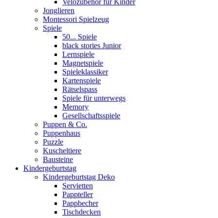
Velozubehör für Kinder
Jonglieren
Montessori Spielzeug
Spiele
50... Spiele
black stories Junior
Lernspiele
Magnetspiele
Spieleklassiker
Kartenspiele
Rätselspass
Spiele für unterwegs
Memory
Gesellschaftsspiele
Puppen & Co.
Puppenhaus
Puzzle
Kuscheltiere
Bausteine
Kindergeburtstag
Kindergeburtstag Deko
Servietten
Pappteller
Pappbecher
Tischdecken