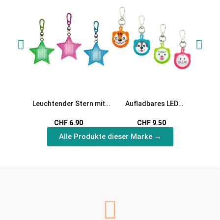
Leuchtender Stern mit
Aufladbares LED
Leucht
Karabiner
Anhänger Tierchen
CHF 6.90
CHF 9.50
Alle Produkte dieser Marke →