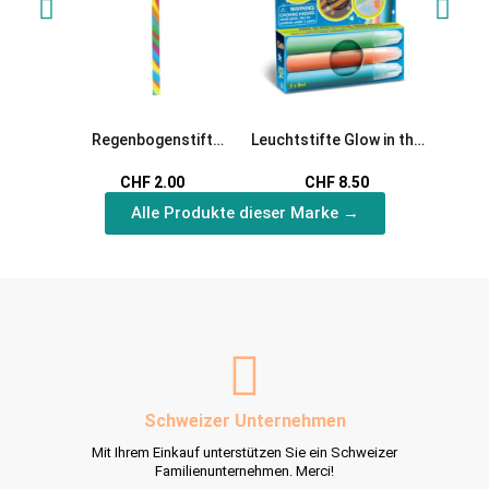
Regenbogenstift
Leuchtstifte Glow in the
Oster
Farbstift mit bunter
Dark bunt
Has
CHF 2.00
CHF 8.50
Stiftmine
Alle Produkte dieser Marke →
Schweizer Unternehmen
Mit Ihrem Einkauf unterstützen Sie ein Schweizer
Familienunternehmen. Merci!