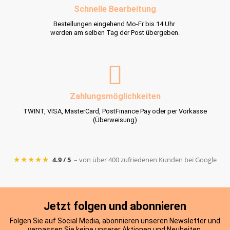
Schnelle Bearbeitung
Bestellungen eingehend Mo-Fr bis 14 Uhr
werden am selben Tag der Post übergeben.
Zahlungsmöglichkeiten
TWINT, VISA, MasterCard, PostFinance Pay oder per Vorkasse
(Überweisung)
★★★★★
4.9 / 5
– von über 400 zufriedenen Kunden bei Google
Jetzt folgen und abonnieren
Folgen Sie auf Social Media, abonnieren unseren Newsletter und
verpassen Sie keine unserer Aktionen und Neuheiten.