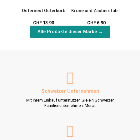
Osternest Osterkorb
Krone und Zauberstab in
Servie
Hase
Pink
CHF 13.90
CHF 6.90
Alle Produkte dieser Marke →
Schweizer Unternehmen
Mit Ihrem Einkauf unterstützen Sie ein Schweizer
Familienunternehmen. Merci!