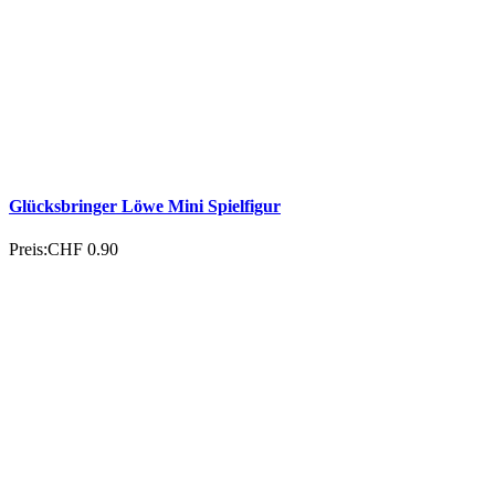
Glücksbringer Schildkröte Mini Spielfigur
Preis:
CHF 0.90
Alle Produkte dieser Marke →
Schweizer Unternehmen
Mit Ihrem Einkauf unterstützen Sie ein Schweizer
Familienunternehmen. Merci!