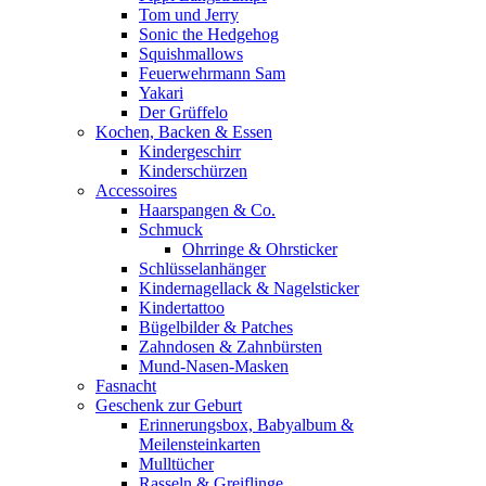
Tom und Jerry
Sonic the Hedgehog
Squishmallows
Feuerwehrmann Sam
Yakari
Der Grüffelo
Kochen, Backen & Essen
Kindergeschirr
Kinderschürzen
Accessoires
Haarspangen & Co.
Schmuck
Ohrringe & Ohrsticker
Schlüsselanhänger
Kindernagellack & Nagelsticker
Kindertattoo
Bügelbilder & Patches
Zahndosen & Zahnbürsten
Mund-Nasen-Masken
Fasnacht
Geschenk zur Geburt
Erinnerungsbox, Babyalbum &
Meilensteinkarten
Mulltücher
Rasseln & Greiflinge