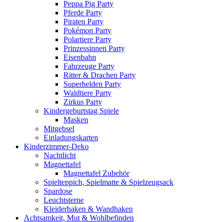
Peppa Pig Party
Pferde Party
Piraten Party
Pokémon Party
Polartiere Party
Prinzessinnen Party
Eisenbahn
Fahrzeuge Party
Ritter & Drachen Party
Superhelden Party
Waldtiere Party
Zirkus Party
Kindergeburtstag Spiele
Masken
Mitgebsel
Einladungskarten
Kinderzimmer-Deko
Nachtlicht
Magnettafel
Magnettafel Zubehör
Spielteppich, Spielmatte & Spielzeugsack
Spardose
Leuchtsterne
Kleiderhaken & Wandhaken
Achtsamkeit, Mut & Wohlbefinden