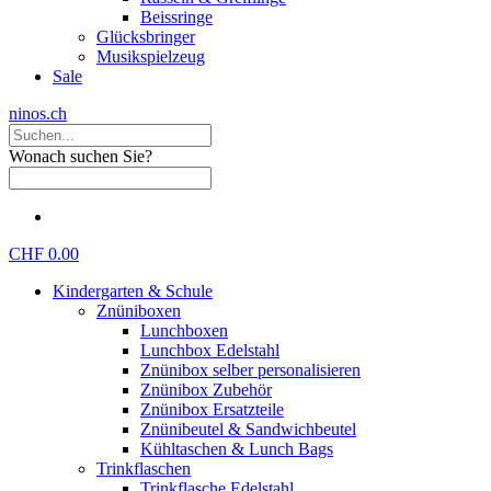
Beissringe
Glücksbringer
Musikspielzeug
Sale
ninos.ch
Wonach suchen Sie?
CHF 0.00
Kindergarten & Schule
Znüniboxen
Lunchboxen
Lunchbox Edelstahl
Znünibox selber personalisieren
Znünibox Zubehör
Znünibox Ersatzteile
Znünibeutel & Sandwichbeutel
Kühltaschen & Lunch Bags
Trinkflaschen
Trinkflasche Edelstahl