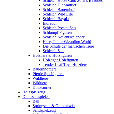
Schleich Horse Club Sofia's Beauties
Schleich Dinosaurier
Schleich Bauernhof
Schleich Wild Life
Schleich Bayala
Eldrador
Schleich Pocket Sets
Schlumpf Figuren
Schleich Adventskalender
Harry Potter Wizarding World
Die Schule der magischen Tiere
Schleich Sale
Holztiere & Holzfiguren
Holztiger Holzfiguren
Tender Leaf Toys Holztiere
Bauernhoftiere
Pferde Spielfiguren
Waldtiere
Wildtiere
Dinosaurier
Holzspielzeug
Draussen spielen
Ball
Springseile & Gummitwist
Sandspielzeug