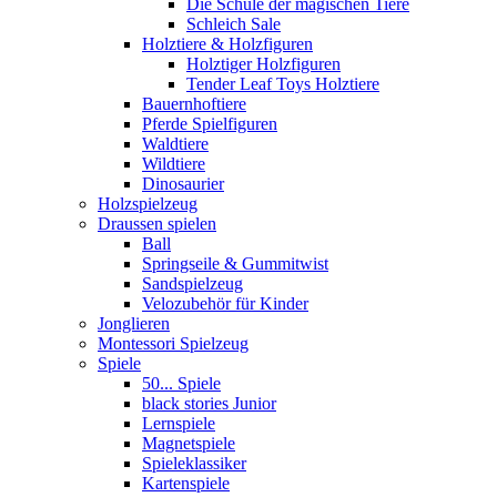
Die Schule der magischen Tiere
Schleich Sale
Holztiere & Holzfiguren
Holztiger Holzfiguren
Tender Leaf Toys Holztiere
Bauernhoftiere
Pferde Spielfiguren
Waldtiere
Wildtiere
Dinosaurier
Holzspielzeug
Draussen spielen
Ball
Springseile & Gummitwist
Sandspielzeug
Velozubehör für Kinder
Jonglieren
Montessori Spielzeug
Spiele
50... Spiele
black stories Junior
Lernspiele
Magnetspiele
Spieleklassiker
Kartenspiele