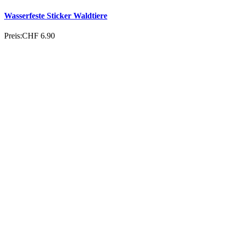
Spülmaschinenfeste Sticker Safari
Preis:
CHF 12.90
Alle wasserfesten Sticker entdecken →
Mehr von dieser Marke