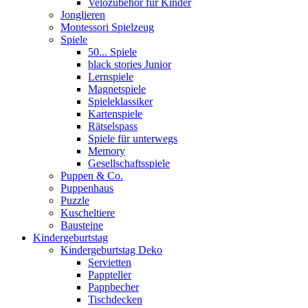
Velozubehör für Kinder
Jonglieren
Montessori Spielzeug
Spiele
50... Spiele
black stories Junior
Lernspiele
Magnetspiele
Spieleklassiker
Kartenspiele
Rätselspass
Spiele für unterwegs
Memory
Gesellschaftsspiele
Puppen & Co.
Puppenhaus
Puzzle
Kuscheltiere
Bausteine
Kindergeburtstag
Kindergeburtstag Deko
Servietten
Pappteller
Pappbecher
Tischdecken