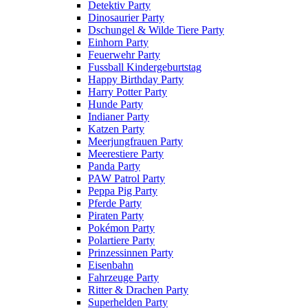
Detektiv Party
Dinosaurier Party
Dschungel & Wilde Tiere Party
Einhorn Party
Feuerwehr Party
Fussball Kindergeburtstag
Happy Birthday Party
Harry Potter Party
Hunde Party
Indianer Party
Katzen Party
Meerjungfrauen Party
Meerestiere Party
Panda Party
PAW Patrol Party
Peppa Pig Party
Pferde Party
Piraten Party
Pokémon Party
Polartiere Party
Prinzessinnen Party
Eisenbahn
Fahrzeuge Party
Ritter & Drachen Party
Superhelden Party