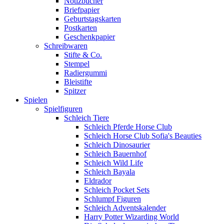
Notizbücher
Briefpapier
Geburtstagskarten
Postkarten
Geschenkpapier
Schreibwaren
Stifte & Co.
Stempel
Radiergummi
Bleistifte
Spitzer
Spielen
Spielfiguren
Schleich Tiere
Schleich Pferde Horse Club
Schleich Horse Club Sofia's Beauties
Schleich Dinosaurier
Schleich Bauernhof
Schleich Wild Life
Schleich Bayala
Eldrador
Schleich Pocket Sets
Schlumpf Figuren
Schleich Adventskalender
Harry Potter Wizarding World