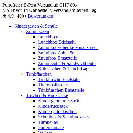
Portofreier B-Post Versand ab CHF 89.-
Mo-Fr vor 14 Uhr bestellt, Versand am selben Tag
★ 4.9 | 400+
Bewertungen
Kindergarten & Schule
Znüniboxen
Lunchboxen
Lunchbox Edelstahl
Znünibox selber personalisieren
Znünibox Zubehör
Znünibox Ersatzteile
Znünibeutel & Sandwichbeutel
Kühltaschen & Lunch Bags
Trinkflaschen
Trinkflasche Edelstahl
Thermosflasche
Trinkflaschen Ersatzteile
Taschen & Rucksäcke
Kindergartenrucksack
Kinderrucksack
Kindergartentaschen
Schulthek & Schulrucksack
Turnbeutel
Portemonnaie
Wetbag