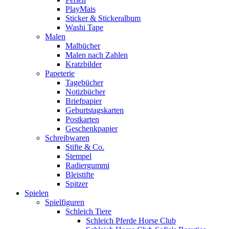
PlayMais
Sticker & Stickeralbum
Washi Tape
Malen
Malbücher
Malen nach Zahlen
Kratzbilder
Papeterie
Tagebücher
Notizbücher
Briefpapier
Geburtstagskarten
Postkarten
Geschenkpapier
Schreibwaren
Stifte & Co.
Stempel
Radiergummi
Bleistifte
Spitzer
Spielen
Spielfiguren
Schleich Tiere
Schleich Pferde Horse Club