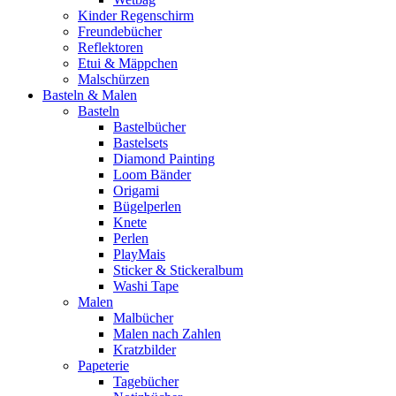
Kinder Regenschirm
Freundebücher
Reflektoren
Etui & Mäppchen
Malschürzen
Basteln & Malen
Basteln
Bastelbücher
Bastelsets
Diamond Painting
Loom Bänder
Origami
Bügelperlen
Knete
Perlen
PlayMais
Sticker & Stickeralbum
Washi Tape
Malen
Malbücher
Malen nach Zahlen
Kratzbilder
Papeterie
Tagebücher