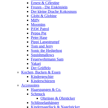
Ernest & Célestine
Frozen - Die Eiskönigin
Der kleine Drache Kokosnuss
Globi & Globine
Miffy
Moomins
PAW Patrol
Peppa Pig
Peter Hase
Pippi Langstrumpf
Tom und Jerry
Sonic the Hedgehog
Squishmallows
Feuerwehrmann Sam
Yakari
Der Grüffelo
Kochen, Backen & Essen
Kindergeschirr
Kinderschürzen
Accessoires
Haarspangen & Co.
Schmuck
Ohrringe & Ohrsticker
Schlüsselanhänger
Kindernagellack & Nagelsticker