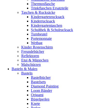
Thermosflasche
Trinkflaschen Ersatzteile
Taschen & Rucksäcke
Kindergartenrucksack
Kinderrucksack
Kindergartentaschen
Schulthek & Schulrucksack
Turnbeutel
Portemonnaie
Wetbag
Kinder Regenschirm
Freundebücher
Reflektoren
Etui & Mäppchen
Malschürzen
Basteln & Malen
Basteln
Bastelbücher
Bastelsets
Diamond Painting
Loom Bänder
Origami
Bügelperlen
Knete
Perlen