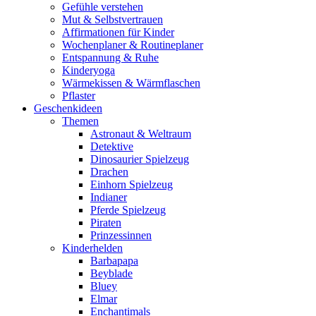
Gefühle verstehen
Mut & Selbstvertrauen
Affirmationen für Kinder
Wochenplaner & Routineplaner
Entspannung & Ruhe
Kinderyoga
Wärmekissen & Wärmflaschen
Pflaster
Geschenkideen
Themen
Astronaut & Weltraum
Detektive
Dinosaurier Spielzeug
Drachen
Einhorn Spielzeug
Indianer
Pferde Spielzeug
Piraten
Prinzessinnen
Kinderhelden
Barbapapa
Beyblade
Bluey
Elmar
Enchantimals