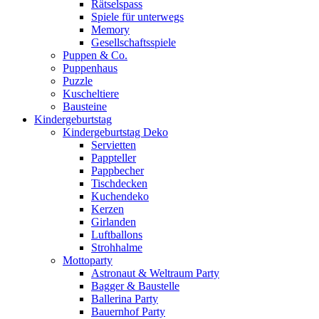
Rätselspass
Spiele für unterwegs
Memory
Gesellschaftsspiele
Puppen & Co.
Puppenhaus
Puzzle
Kuscheltiere
Bausteine
Kindergeburtstag
Kindergeburtstag Deko
Servietten
Pappteller
Pappbecher
Tischdecken
Kuchendeko
Kerzen
Girlanden
Luftballons
Strohhalme
Mottoparty
Astronaut & Weltraum Party
Bagger & Baustelle
Ballerina Party
Bauernhof Party