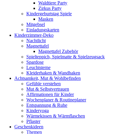
Waldtiere Party
Zirkus Party
Kindergeburtstag Spiele
Masken
Mitgebsel
Einladungskarten
Kinderzimmer-Deko
Nachtlicht
Magnettafel
Magnettafel Zubehör
Spielteppich, Spielmatte & Spielzeugsack
Spardose
Leuchtsterne
Kleiderhaken & Wandhaken
Achtsamkeit, Mut & Wohlbefinden
Gefühle verstehen
Mut & Selbstvertrauen
Affirmationen für Kinder
Wochenplaner & Routineplaner
Entspannung & Ruhe
Kinderyoga
Wärmekissen & Wärmflaschen
Pflaster
Geschenkideen
Themen