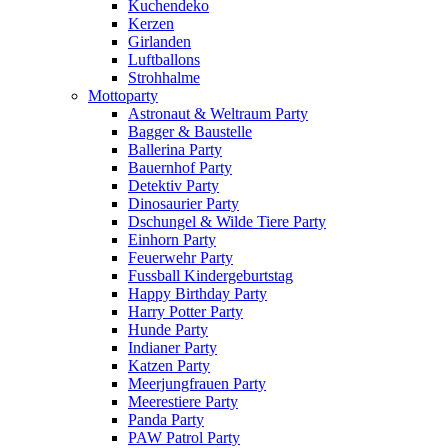
Kuchendeko
Kerzen
Girlanden
Luftballons
Strohhalme
Mottoparty
Astronaut & Weltraum Party
Bagger & Baustelle
Ballerina Party
Bauernhof Party
Detektiv Party
Dinosaurier Party
Dschungel & Wilde Tiere Party
Einhorn Party
Feuerwehr Party
Fussball Kindergeburtstag
Happy Birthday Party
Harry Potter Party
Hunde Party
Indianer Party
Katzen Party
Meerjungfrauen Party
Meerestiere Party
Panda Party
PAW Patrol Party