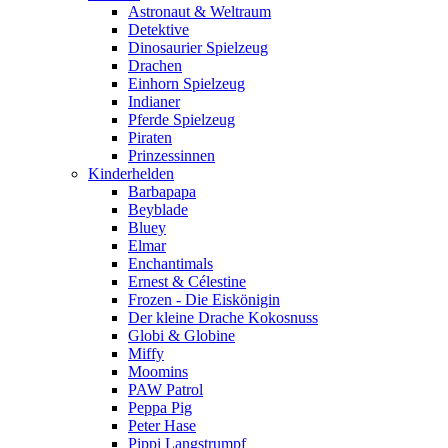
Astronaut & Weltraum
Detektive
Dinosaurier Spielzeug
Drachen
Einhorn Spielzeug
Indianer
Pferde Spielzeug
Piraten
Prinzessinnen
Kinderhelden
Barbapapa
Beyblade
Bluey
Elmar
Enchantimals
Ernest & Célestine
Frozen - Die Eiskönigin
Der kleine Drache Kokosnuss
Globi & Globine
Miffy
Moomins
PAW Patrol
Peppa Pig
Peter Hase
Pippi Langstrumpf