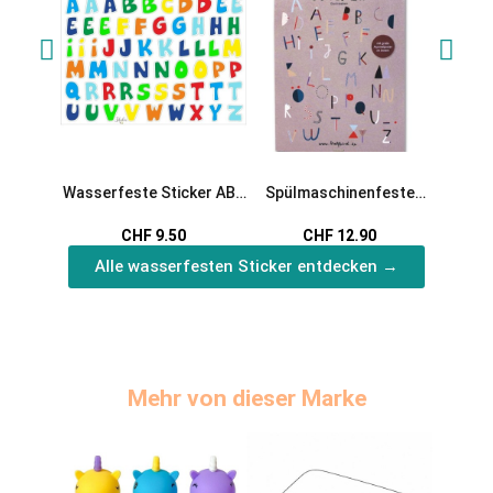
Wasserfeste Sticker ABC
Spülmaschinenfeste
Wasse
in bunt von Jabalou
Sticker ABC
W
CHF 9.50
CHF 12.90
Alle wasserfesten Sticker entdecken →
Mehr von dieser Marke