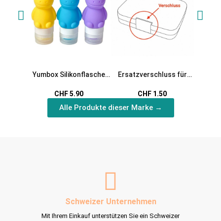
Yumbox Silikonflasche
Ersatzverschluss für
Yumbox 
Einhorn
Yumbox Original und
Salbe
CHF 5.90
CHF 1.50
Panino
Alle Produkte dieser Marke →
Schweizer Unternehmen
Mit Ihrem Einkauf unterstützen Sie ein Schweizer