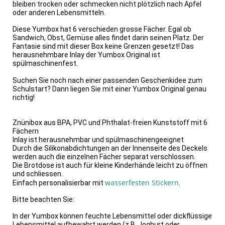
bleiben trocken oder schmecken nicht plötzlich nach Apfel
oder anderen Lebensmitteln.
Diese Yumbox hat 6 verschieden grosse Fächer. Egal ob
Sandwich, Obst, Gemüse alles findet darin seinen Platz. Der
Fantasie sind mit dieser Box keine Grenzen gesetzt! Das
herausnehmbare Inlay der Yumbox Original ist
spülmaschinenfest.
Suchen Sie noch nach einer passenden Geschenkidee zum
Schulstart? Dann liegen Sie mit einer Yumbox Original genau
richtig!
Znünibox aus BPA, PVC und Phthalat-freien Kunststoff mit 6
Fächern
Inlay ist herausnehmbar und spülmaschinengeeignet
Durch die Silikonabdichtungen an der Innenseite des Deckels
werden auch die einzelnen Fächer separat verschlossen.
Die Brotdose ist auch für kleine Kinderhände leicht zu öffnen
und schliessen.
wasserfesten Stickern
Einfach personalisierbar mit
.
Bitte beachten Sie:
In der Yumbox können feuchte Lebensmittel oder dickflüssige
Lebensmittel aufbewahrt werden (z.B. Joghurt oder