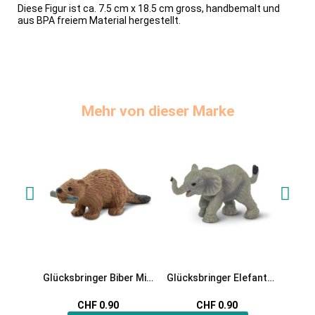
Diese Figur ist ca. 7.5 cm x 18.5 cm gross, handbemalt und
aus
BPA freiem Material hergestellt.
Mehr von dieser Marke
Glücksbringer Biber Mini
Glücksbringer Elefant
Glücks
Spielfigur
Mini Spielfigur
Mi
CHF 0.90
CHF 0.90