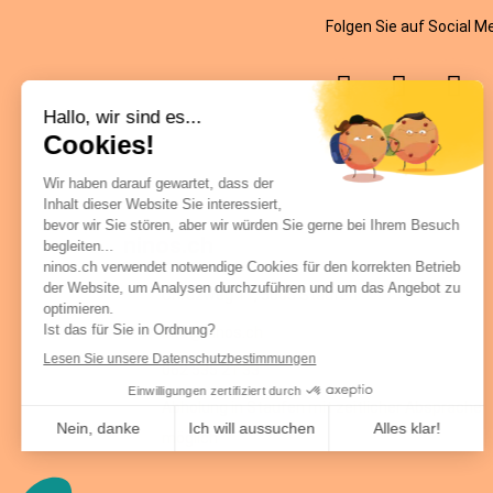
Folgen Sie auf Social M
ninos.ch
Chrüzweg 11, 5603 Staufen
info@ninos.ch
062 535 21 33
Abholung in Staufen mit zeitlicher Absprache
möglich