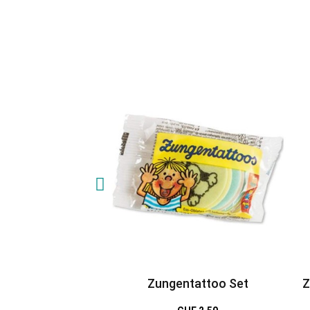
Zungentattoo Set
Z
Pfe