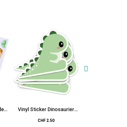
de
Vinyl Sticker Dinosaurier
Wasserfeste Stick
wasserfest
CHF 2.50
CHF 6.9