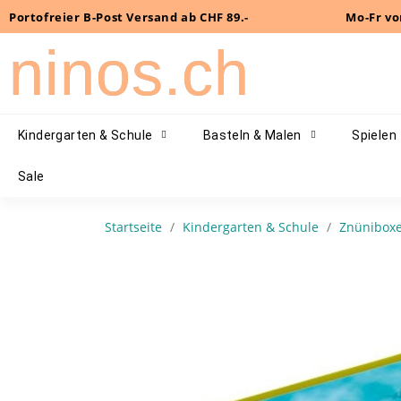
Portofreier B-Post Versand ab CHF 89.-
Mo-Fr vo
ninos.ch
Kindergarten & Schule
Basteln & Malen
Spielen
Sale
Startseite
Kindergarten & Schule
Znünibox