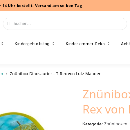
r 14 Uhr bestellt, Versand am selben Tag
Kindergeburtstag
Kinderzimmer-Deko
Acht
en
Znünibox Dinosaurier - T-Rex von Lutz Mauder
Znünibox
Rex von
Znüniboxen
Kategorie