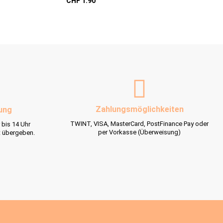
CHF 1.90
CHF 1.5
Dinosaurier
Zahlungsmöglichkeiten
ung
TWINT, VISA, MasterCard, PostFinance Pay oder
 bis 14 Uhr
per Vorkasse (Überweisung)
t übergeben.