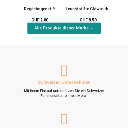
Regenbogenstift
Leuchtstifte Glow in the
Oster
Farbstift mit bunter
Dark bunt
Has
CHF 2.00
CHF 8.50
Stiftmine
Alle Produkte dieser Marke →
Schweizer Unternehmen
Mit Ihrem Einkauf unterstützen Sie ein Schweizer
Familienunternehmen. Merci!