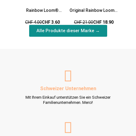
Rainbow Loom®
Original Rainbow Loom®
Ra
Silikonbänder glitzer mix
Starterset
Gumm
CHF 4.00
CHF 3.60
CHF 21.00
CHF 18.90
CHF 
Alle Produkte dieser Marke →
Schweizer Unternehmen
Mit Ihrem Einkauf unterstützen Sie ein Schweizer
Familienunternehmen. Merci!