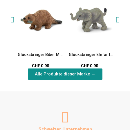
Glücksbringer Biber Mini
Glücksbringer Elefant
Glücks
Spielfigur
Mini Spielfigur
Mi
CHF 0.90
CHF 0.90
Alle Produkte dieser Marke →
Schweizer Unternehmen