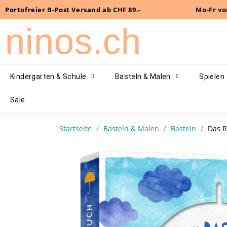
Portofreier B-Post Versand ab CHF 89.-
Mo-Fr vo
ninos.ch
Kindergarten & Schule
Basteln & Malen
Spielen
Sale
Startseite
Basteln & Malen
Basteln
Das R