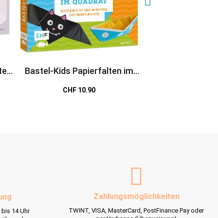
te
Bastel-Kids Papierfalten im
Schnipp, schnipp,
Quadrat
erstes Papiersc
CHF 10.90
CHF 8.9
Baustel
Zahlungsmöglichkeiten
ung
TWINT, VISA, MasterCard, PostFinance Pay oder
 bis 14 Uhr