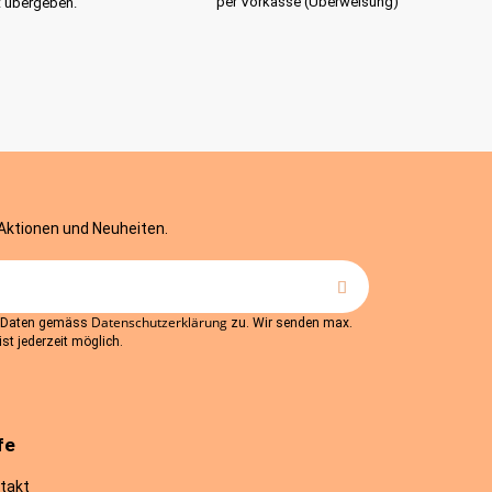
per Vorkasse (Überweisung)
t übergeben.
 Aktionen und Neuheiten.
Datenschutzerklärung
r Daten gemäss
zu. Wir senden max.
st jederzeit möglich.
fe
takt