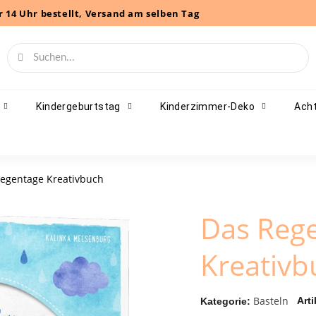
r 14 Uhr bestellt, Versand am selben Tag
Kindergeburtstag
Kinderzimmer-Deko
Acht
egentage Kreativbuch
Das Reg
Kreativb
Basteln
Arti
Kategorie