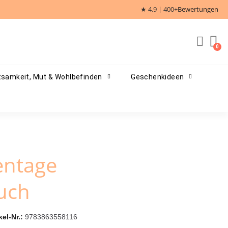
★ 4.9 | 400+
Bewertungen
samkeit, Mut & Wohlbefinden
Geschenkideen
entage
uch
kel-Nr.
9783863558116