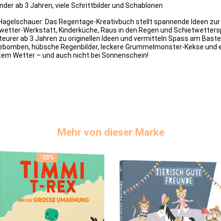
inder ab 3 Jahren, viele Schrittbilder und Schablonen
Hagelschauer: Das Regentage-Kreativbuch stellt spannende Ideen zur
wetter-Werkstatt, Kinderküche, Raus in den Regen und Schietwetterspie
nteurer ab 3 Jahren zu originellen Ideen und vermitteln Spass am Bas
debomben, hübsche Regenbilder, leckere Grummelmonster-Kekse und 
tem Wetter – und auch nicht bei Sonnenschein!
Mehr von dieser Marke
-20%
-20%