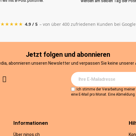
rn wir mit B-Post portofrei.
werden am selben Tag der Pos
★★★★★
4.9 / 5
– von über 400 zufriedenen Kunden bei Google
Jetzt folgen und abonnieren
edia, abonnieren unseren Newsletter und verpassen Sie keine unserer
Ich stimme der Verarbeitung meine
eine E-Mail pro Monat. Eine Abmeldung i
Informationen
Hil
Über ninos.ch
Kon