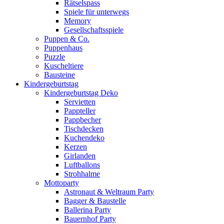
Rätselspass
Spiele für unterwegs
Memory
Gesellschaftsspiele
Puppen & Co.
Puppenhaus
Puzzle
Kuscheltiere
Bausteine
Kindergeburtstag
Kindergeburtstag Deko
Servietten
Pappteller
Pappbecher
Tischdecken
Kuchendeko
Kerzen
Girlanden
Luftballons
Strohhalme
Mottoparty
Astronaut & Weltraum Party
Bagger & Baustelle
Ballerina Party
Bauernhof Party