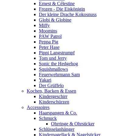
Ernest & Célestine
Frozen - Die Eiskönigin
Der kleine Drache Kokosnuss
Globi & Globine
Miffy
Moomins
PAW Patrol
Peppa Pig
Peter Hase
Pippi Langstrumpf
Tom und Jerry
Sonic the Hedgehog
Squishmallows
Feuerwehrmann Sam
Yakari
Der Grüffelo
Kochen, Backen & Essen
Kindergeschirr
Kinderschürzen
Accessoires
Haarspangen & Co.
Schmuck
Ohrringe & Ohrsticker
Schlüsselanhänger
Kindernagellack & Nagelsticker