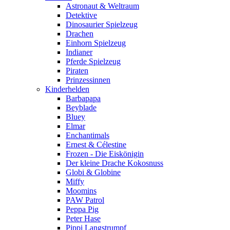
Astronaut & Weltraum
Detektive
Dinosaurier Spielzeug
Drachen
Einhorn Spielzeug
Indianer
Pferde Spielzeug
Piraten
Prinzessinnen
Kinderhelden
Barbapapa
Beyblade
Bluey
Elmar
Enchantimals
Ernest & Célestine
Frozen - Die Eiskönigin
Der kleine Drache Kokosnuss
Globi & Globine
Miffy
Moomins
PAW Patrol
Peppa Pig
Peter Hase
Pippi Langstrumpf