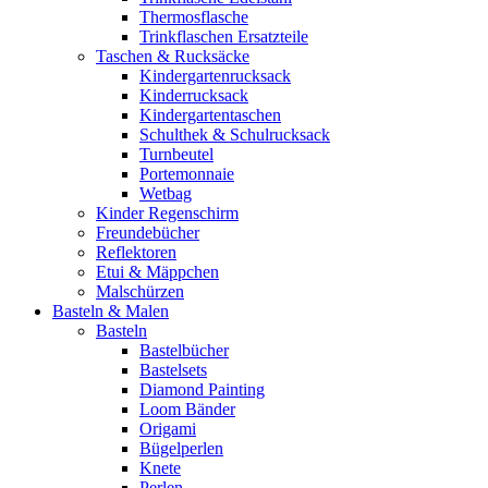
Thermosflasche
Trinkflaschen Ersatzteile
Taschen & Rucksäcke
Kindergartenrucksack
Kinderrucksack
Kindergartentaschen
Schulthek & Schulrucksack
Turnbeutel
Portemonnaie
Wetbag
Kinder Regenschirm
Freundebücher
Reflektoren
Etui & Mäppchen
Malschürzen
Basteln & Malen
Basteln
Bastelbücher
Bastelsets
Diamond Painting
Loom Bänder
Origami
Bügelperlen
Knete
Perlen