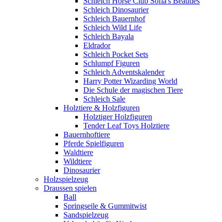
Schleich Horse Club Sofia's Beauties
Schleich Dinosaurier
Schleich Bauernhof
Schleich Wild Life
Schleich Bayala
Eldrador
Schleich Pocket Sets
Schlumpf Figuren
Schleich Adventskalender
Harry Potter Wizarding World
Die Schule der magischen Tiere
Schleich Sale
Holztiere & Holzfiguren
Holztiger Holzfiguren
Tender Leaf Toys Holztiere
Bauernhoftiere
Pferde Spielfiguren
Waldtiere
Wildtiere
Dinosaurier
Holzspielzeug
Draussen spielen
Ball
Springseile & Gummitwist
Sandspielzeug