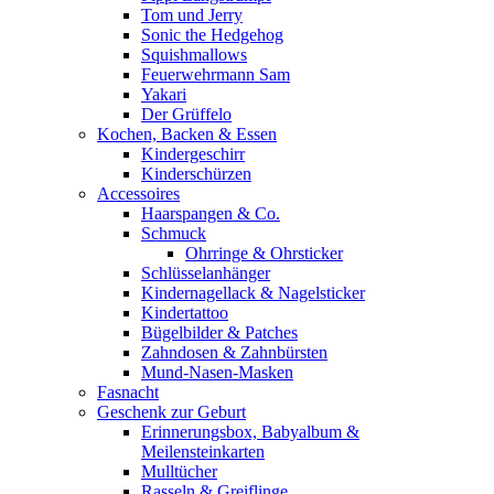
Tom und Jerry
Sonic the Hedgehog
Squishmallows
Feuerwehrmann Sam
Yakari
Der Grüffelo
Kochen, Backen & Essen
Kindergeschirr
Kinderschürzen
Accessoires
Haarspangen & Co.
Schmuck
Ohrringe & Ohrsticker
Schlüsselanhänger
Kindernagellack & Nagelsticker
Kindertattoo
Bügelbilder & Patches
Zahndosen & Zahnbürsten
Mund-Nasen-Masken
Fasnacht
Geschenk zur Geburt
Erinnerungsbox, Babyalbum &
Meilensteinkarten
Mulltücher
Rasseln & Greiflinge