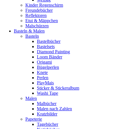
Kinder Regenschirm
Freundebücher
Reflektoren
Etui & Mäppchen
Malschürzen
Basteln & Malen
Basteln
Bastelbücher
Bastelsets
Diamond Painting
Loom Bänder
Origami
Bügelperlen
Knete
Perlen
PlayMais
Sticker & Stickeralbum
Washi Tape
Malen
Malbücher
Malen nach Zahlen
Kratzbilder
Papeterie
Tagebücher