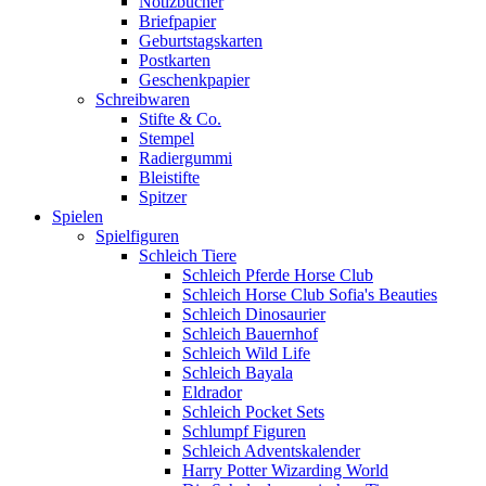
Notizbücher
Briefpapier
Geburtstagskarten
Postkarten
Geschenkpapier
Schreibwaren
Stifte & Co.
Stempel
Radiergummi
Bleistifte
Spitzer
Spielen
Spielfiguren
Schleich Tiere
Schleich Pferde Horse Club
Schleich Horse Club Sofia's Beauties
Schleich Dinosaurier
Schleich Bauernhof
Schleich Wild Life
Schleich Bayala
Eldrador
Schleich Pocket Sets
Schlumpf Figuren
Schleich Adventskalender
Harry Potter Wizarding World