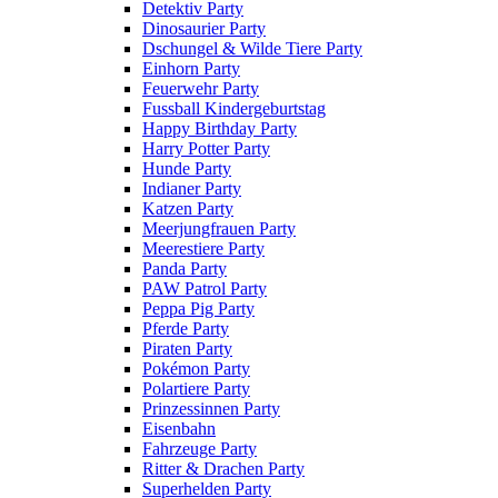
Detektiv Party
Dinosaurier Party
Dschungel & Wilde Tiere Party
Einhorn Party
Feuerwehr Party
Fussball Kindergeburtstag
Happy Birthday Party
Harry Potter Party
Hunde Party
Indianer Party
Katzen Party
Meerjungfrauen Party
Meerestiere Party
Panda Party
PAW Patrol Party
Peppa Pig Party
Pferde Party
Piraten Party
Pokémon Party
Polartiere Party
Prinzessinnen Party
Eisenbahn
Fahrzeuge Party
Ritter & Drachen Party
Superhelden Party