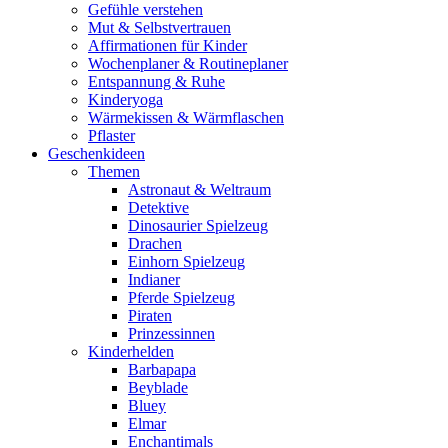
Gefühle verstehen
Mut & Selbstvertrauen
Affirmationen für Kinder
Wochenplaner & Routineplaner
Entspannung & Ruhe
Kinderyoga
Wärmekissen & Wärmflaschen
Pflaster
Geschenkideen
Themen
Astronaut & Weltraum
Detektive
Dinosaurier Spielzeug
Drachen
Einhorn Spielzeug
Indianer
Pferde Spielzeug
Piraten
Prinzessinnen
Kinderhelden
Barbapapa
Beyblade
Bluey
Elmar
Enchantimals