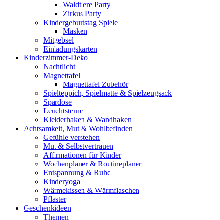
Waldtiere Party
Zirkus Party
Kindergeburtstag Spiele
Masken
Mitgebsel
Einladungskarten
Kinderzimmer-Deko
Nachtlicht
Magnettafel
Magnettafel Zubehör
Spielteppich, Spielmatte & Spielzeugsack
Spardose
Leuchtsterne
Kleiderhaken & Wandhaken
Achtsamkeit, Mut & Wohlbefinden
Gefühle verstehen
Mut & Selbstvertrauen
Affirmationen für Kinder
Wochenplaner & Routineplaner
Entspannung & Ruhe
Kinderyoga
Wärmekissen & Wärmflaschen
Pflaster
Geschenkideen
Themen