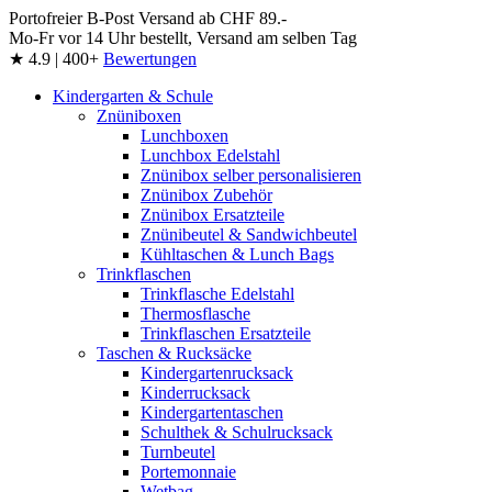
Portofreier B-Post Versand ab CHF 89.-
Mo-Fr vor 14 Uhr bestellt, Versand am selben Tag
★ 4.9 | 400+
Bewertungen
Kindergarten & Schule
Znüniboxen
Lunchboxen
Lunchbox Edelstahl
Znünibox selber personalisieren
Znünibox Zubehör
Znünibox Ersatzteile
Znünibeutel & Sandwichbeutel
Kühltaschen & Lunch Bags
Trinkflaschen
Trinkflasche Edelstahl
Thermosflasche
Trinkflaschen Ersatzteile
Taschen & Rucksäcke
Kindergartenrucksack
Kinderrucksack
Kindergartentaschen
Schulthek & Schulrucksack
Turnbeutel
Portemonnaie
Wetbag