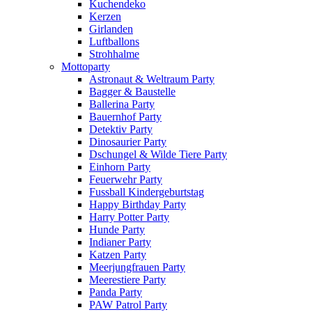
Kuchendeko
Kerzen
Girlanden
Luftballons
Strohhalme
Mottoparty
Astronaut & Weltraum Party
Bagger & Baustelle
Ballerina Party
Bauernhof Party
Detektiv Party
Dinosaurier Party
Dschungel & Wilde Tiere Party
Einhorn Party
Feuerwehr Party
Fussball Kindergeburtstag
Happy Birthday Party
Harry Potter Party
Hunde Party
Indianer Party
Katzen Party
Meerjungfrauen Party
Meerestiere Party
Panda Party
PAW Patrol Party