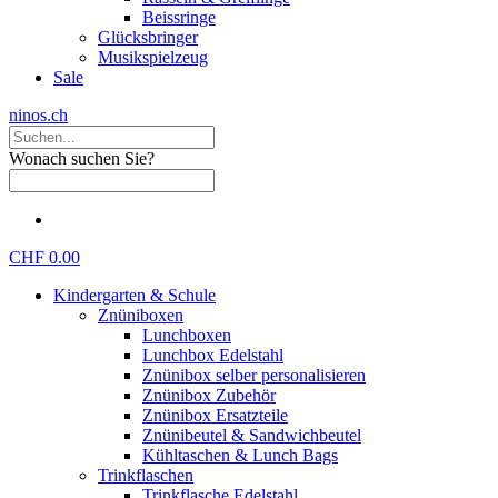
Beissringe
Glücksbringer
Musikspielzeug
Sale
ninos.ch
Wonach suchen Sie?
CHF 0.00
Kindergarten & Schule
Znüniboxen
Lunchboxen
Lunchbox Edelstahl
Znünibox selber personalisieren
Znünibox Zubehör
Znünibox Ersatzteile
Znünibeutel & Sandwichbeutel
Kühltaschen & Lunch Bags
Trinkflaschen
Trinkflasche Edelstahl