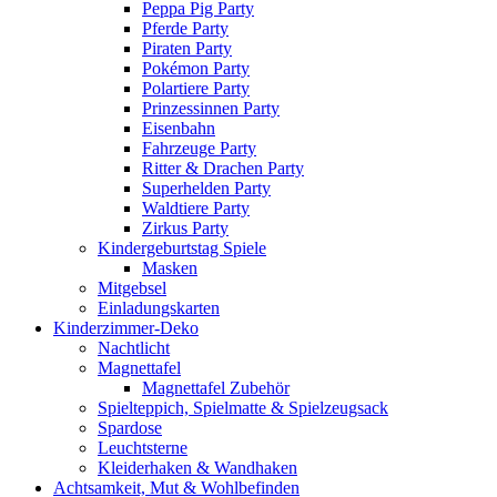
Peppa Pig Party
Pferde Party
Piraten Party
Pokémon Party
Polartiere Party
Prinzessinnen Party
Eisenbahn
Fahrzeuge Party
Ritter & Drachen Party
Superhelden Party
Waldtiere Party
Zirkus Party
Kindergeburtstag Spiele
Masken
Mitgebsel
Einladungskarten
Kinderzimmer-Deko
Nachtlicht
Magnettafel
Magnettafel Zubehör
Spielteppich, Spielmatte & Spielzeugsack
Spardose
Leuchtsterne
Kleiderhaken & Wandhaken
Achtsamkeit, Mut & Wohlbefinden