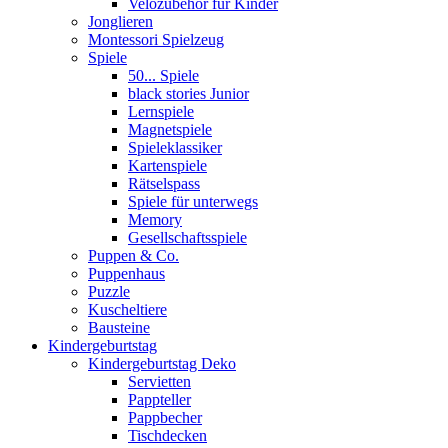
Velozubehör für Kinder
Jonglieren
Montessori Spielzeug
Spiele
50... Spiele
black stories Junior
Lernspiele
Magnetspiele
Spieleklassiker
Kartenspiele
Rätselspass
Spiele für unterwegs
Memory
Gesellschaftsspiele
Puppen & Co.
Puppenhaus
Puzzle
Kuscheltiere
Bausteine
Kindergeburtstag
Kindergeburtstag Deko
Servietten
Pappteller
Pappbecher
Tischdecken