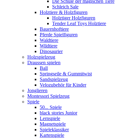
Die Schule der magischen Tiere
Schleich Sale
Holztiere & Holzfiguren
Holztiger Holzfiguren
Tender Leaf Toys Holztiere
Bauernhoftiere
Pferde Spielfiguren
Waldtiere
Wildtiere
Dinosaurier
Holzspielzeug
Draussen spielen
Ball
Springseile & Gummitwist
Sandspielzeug
Velozubehör für Kinder
Jonglieren
Montessori Spielzeug
Spiele
50... Spiele
black stories Junior
Lernspiele
Magnetspiele
Spieleklassiker
Kartenspiele