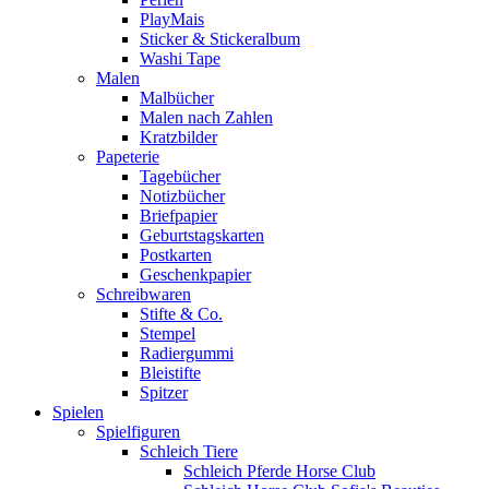
PlayMais
Sticker & Stickeralbum
Washi Tape
Malen
Malbücher
Malen nach Zahlen
Kratzbilder
Papeterie
Tagebücher
Notizbücher
Briefpapier
Geburtstagskarten
Postkarten
Geschenkpapier
Schreibwaren
Stifte & Co.
Stempel
Radiergummi
Bleistifte
Spitzer
Spielen
Spielfiguren
Schleich Tiere
Schleich Pferde Horse Club