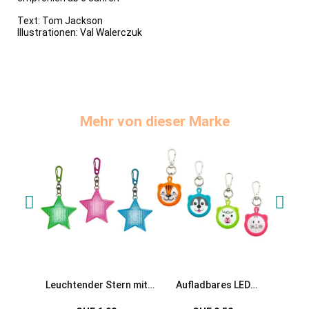
Text: Tom Jackson
Illustrationen: Val Walerczuk
Mehr von dieser Marke
Leuchtender Stern mit
Aufladbares LED
Leucht
Karabiner
Anhänger Tierchen