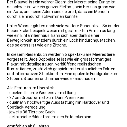
Der Blauwal ist ein wahrer Gigant der Meere: seine Zunge ist
so schwer ist wie ein ganzer Elefant, sein Herz so gross wie
ein Auto, und seine Adern sind so breit, dass ein Mensch
durch sie hindurch schwimmen könnte.
Unter Wasser gibt es noch viele weitere Superlative. So ist der
Riesenkrake beispielsweise mit gestreckten Armen so lang
wie ein Einfamilienhaus, kann sich aber dank seiner
Beweglichkeit trotzdem durch ein Loch hindurchquetschen,
das so gross ist wie eine Zitrone.
In diesem Riesenbuch werden 36 spektakuläre Meerestiere
vorgestellt. Jede Doppelseite ist wie ein grossformatiges
Plakat mit detailgetreuen, verblüffend realistischen
Illustrationen, zusätzlich gespickt mit erstaunlichen Fakten
und informativen Steckbriefen. Eine opulente Fundgrube zum
Stöbern, Staunen und Immer-wieder-anschauen.
Alle Features im Überblick:
- spielend leichte Wissensvermittlung
- 37 cm Grossformat zum Darin-Versinken
- qualitativ hochwertige Ausstattung mit Hardcover und
Spotlack-Veredelung
- jeweils 36 Tiere pro Buch
- detailreiche Bilder fördern den Entdeckersinn
empfohlen ab 6 Jahren