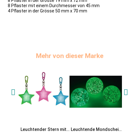
8 Pflaster in der Grösse 19 mm x 72 mm
8 Pflaster mit einem Durchmesser von 45 mm
4 Pflaster in der Grösse 50 mm x 70 mm
Mehr von dieser Marke
Leuchtender Stern mit
Leuchtende Mondschein
Leucht
Karabiner
Murmeln