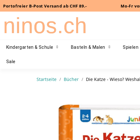
Portofreier B-Post Versand ab CHF 89.-
Mo-Fr vo
ninos.ch
Kindergarten & Schule
Basteln & Malen
Spielen
Sale
Startseite
Bücher
Die Katze - Wieso? Wesha