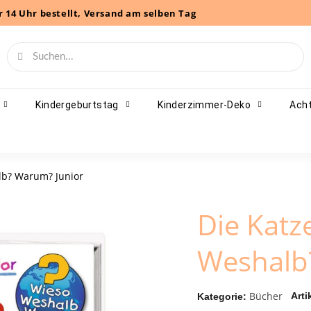
r 14 Uhr bestellt, Versand am selben Tag
Kindergeburtstag
Kinderzimmer-Deko
Acht
lb? Warum? Junior
Die Katz
Weshalb
Bücher
Arti
Kategorie