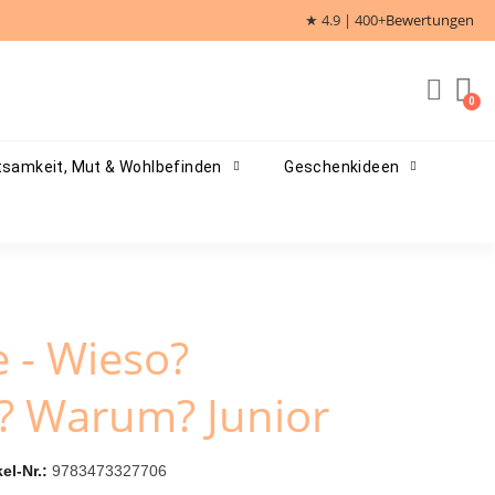
★ 4.9 | 400+
Bewertungen
samkeit, Mut & Wohlbefinden
Geschenkideen
e - Wieso?
? Warum? Junior
kel-Nr.
9783473327706