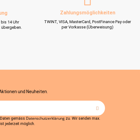
Zahlungsmöglichkeiten
ung
TWINT, VISA, MasterCard, PostFinance Pay oder
 bis 14 Uhr
per Vorkasse (Überweisung)
t übergeben.
 Aktionen und Neuheiten.
Datenschutzerklärung
r Daten gemäss
zu. Wir senden max.
st jederzeit möglich.