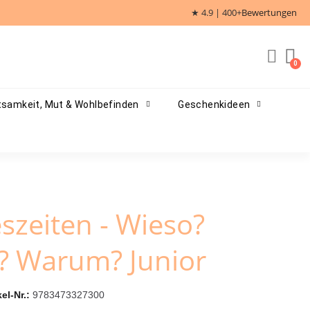
★ 4.9 | 400+
Bewertungen
samkeit, Mut & Wohlbefinden
Geschenkideen
eszeiten - Wieso?
? Warum? Junior
kel-Nr.
9783473327300