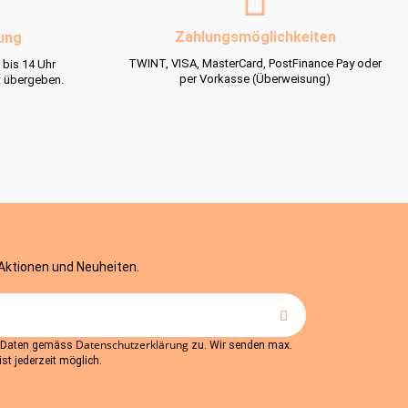
Zahlungsmöglichkeiten
ung
TWINT, VISA, MasterCard, PostFinance Pay oder
 bis 14 Uhr
per Vorkasse (Überweisung)
t übergeben.
 Aktionen und Neuheiten.
Datenschutzerklärung
r Daten gemäss
zu. Wir senden max.
st jederzeit möglich.