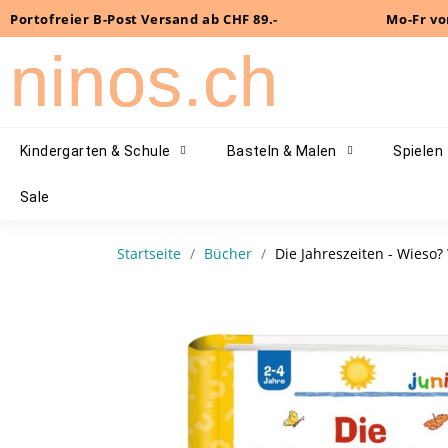
Portofreier B-Post Versand ab CHF 89.-
Mo-Fr vo
ninos.ch
Kindergarten & Schule
Basteln & Malen
Spielen
Sale
Startseite
Bücher
Die Jahreszeiten - Wieso