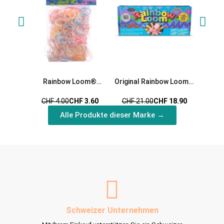
Rainbow Loom®
Original Rainbow Loom®
Ra
Silikonbänder glitzer mix
Starterset
Gumm
CHF 4.00
CHF 3.60
CHF 21.00
CHF 18.90
CHF 
Alle Produkte dieser Marke →
Schweizer Unternehmen