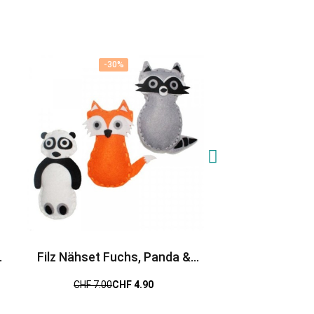
-30%
-30%
Filz Nähset Fuchs, Panda &
Leuchtstifte Glow
Waschbär
CHF 7.00
CHF 4.90
CHF 7.9