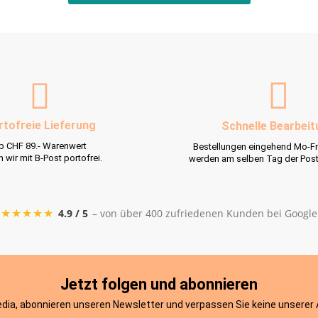
rtofreie Lieferung
Schnelle Bearbeit
b CHF 89.- Warenwert
Bestellungen eingehend Mo-Fr
rn wir mit B-Post portofrei.
werden am selben Tag der Pos
★★★★★
4.9 / 5
– von über 400 zufriedenen Kunden bei Google
Jetzt folgen und abonnieren
edia, abonnieren unseren Newsletter und verpassen Sie keine unserer