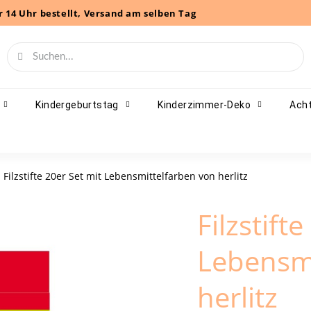
r 14 Uhr bestellt, Versand am selben Tag
Kindergeburtstag
Kinderzimmer-Deko
Acht
Filzstifte 20er Set mit Lebensmittelfarben von herlitz
Filzstift
Lebensmi
herlitz