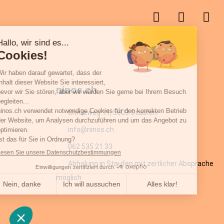
ninos.ch
Chrüzweg 11, 5603 Staufen
info@ninos.ch
062 535 21 33
Abholung in Staufen mit zeitlicher Absprache
möglich