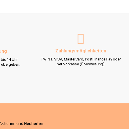
Zahlungsmöglichkeiten
ung
TWINT, VISA, MasterCard, PostFinance Pay oder
 bis 14 Uhr
per Vorkasse (Überweisung)
t übergeben.
 Aktionen und Neuheiten.