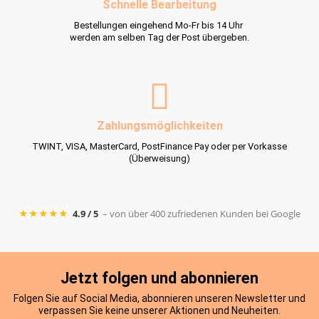
Schnelle Bearbeitung
Bestellungen eingehend Mo-Fr bis 14 Uhr
werden am selben Tag der Post übergeben.
Zahlungsmöglichkeiten
TWINT, VISA, MasterCard, PostFinance Pay oder per Vorkasse
(Überweisung)
★★★★★
4.9 / 5
– von über 400 zufriedenen Kunden bei Google
Jetzt folgen und abonnieren
Folgen Sie auf Social Media, abonnieren unseren Newsletter und
verpassen Sie keine unserer Aktionen und Neuheiten.