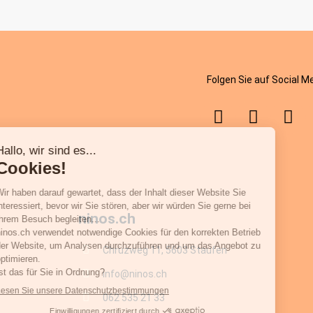
Folgen Sie auf Social M
ninos.ch
Chrüzweg 11, 5603 Staufen
info@ninos.ch
062 535 21 33