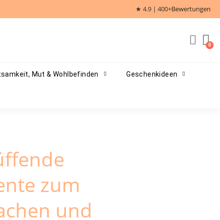
★ 4.9 | 400+
Bewertungen
samkeit, Mut & Wohlbefinden
Geschenkideen
üffende
ente zum
achen und