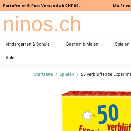
Portofreier B-Post Versand ab CHF 89.-
Mo-Fr vo
ninos.ch
Kindergarten & Schule
Basteln & Malen
Spielen
Sale
Startseite
Spielen
50 verblüffende Experi