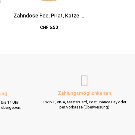
d
Zahndose Fee, Pirat, Katze &
Jojo Krabbelkäfer 
Co.
verschiedenen
CHF 6.50
CHF 4.9
Zahlungsmöglichkeiten
ung
TWINT, VISA, MasterCard, PostFinance Pay oder
 bis 14 Uhr
per Vorkasse (Überweisung)
t übergeben.