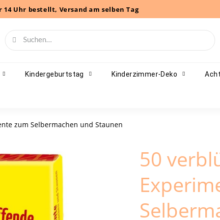
r 14 Uhr bestellt, Versand am selben Tag
Kindergeburtstag
Kinderzimmer-Deko
Acht
mente zum Selbermachen und Staunen
50 verbl
Experim
Selberm