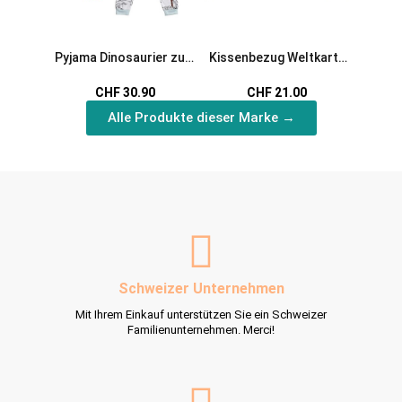
Pyjama Dinosaurier zum
Kissenbezug Weltkarte
Kissen
Ausmalen
zum Ausmalen
zu
CHF 30.90
CHF 21.00
Alle Produkte dieser Marke →
Schweizer Unternehmen
Mit Ihrem Einkauf unterstützen Sie ein Schweizer
Familienunternehmen. Merci!