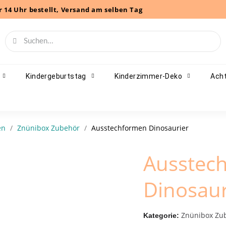
r 14 Uhr bestellt, Versand am selben Tag
Kindergeburtstag
Kinderzimmer-Deko
Acht
en
Znünibox Zubehör
Ausstechformen Dinosaurier
Ausstec
Dinosaur
Znünibox Zu
Kategorie