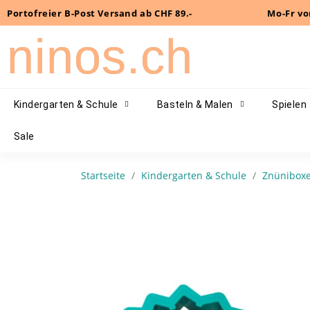
Portofreier B-Post Versand ab CHF 89.-
Mo-Fr vo
ninos.ch
Kindergarten & Schule
Basteln & Malen
Spielen
Sale
Startseite
Kindergarten & Schule
Znünibox