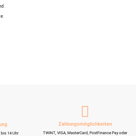
nd.
te.
Zahlungsmöglichkeiten
ung
TWINT, VISA, MasterCard, PostFinance Pay oder
 bis 14 Uhr