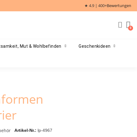
★ 4.9 | 400+
Bewertungen
samkeit, Mut & Wohlbefinden
Geschenkideen
hformen
ier
behör
Artikel-Nr.
lp-4967