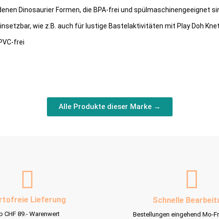
nen Dinosaurier Formen, die BPA-frei und spülmaschinengeeignet si
setzbar, wie z.B. auch für lustige Bastelaktivitäten mit Play Doh Kne
PVC-frei
Alle Produkte dieser Marke →
rtofreie Lieferung
Schnelle Bearbeit
b CHF 89.- Warenwert
Bestellungen eingehend Mo-Fr