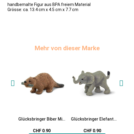
handbemalte Figur aus BPA freiem Material
Grösse: ca.
13.4 cm x 4.5 cm x 7.7 cm
Mehr von dieser Marke
Glücksbringer Biber Mini
Glücksbringer Elefant
Glücks
Spielfigur
Mini Spielfigur
Mi
CHF 0.90
CHF 0.90