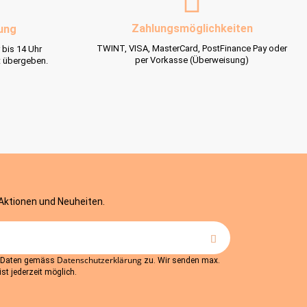
Zahlungsmöglichkeiten
ung
TWINT, VISA, MasterCard, PostFinance Pay oder
 bis 14 Uhr
per Vorkasse (Überweisung)
t übergeben.
 Aktionen und Neuheiten.
Datenschutzerklärung
r Daten gemäss
zu. Wir senden max.
st jederzeit möglich.