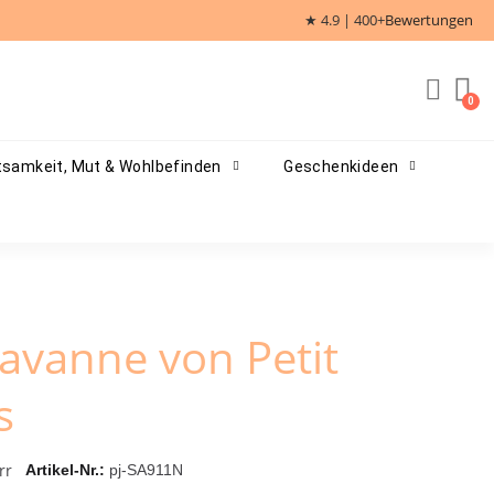
★ 4.9 | 400+
Bewertungen
samkeit, Mut & Wohlbefinden
Geschenkideen
avanne von Petit
s
rr
Artikel-Nr.
pj-SA911N