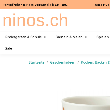
Portofreier B-Post Versand ab CHF 89.-
Mo-Fr vo
ninos.ch
Kindergarten & Schule
Basteln & Malen
Spielen
Sale
Startseite
Geschenkideen
Kochen, Backen &