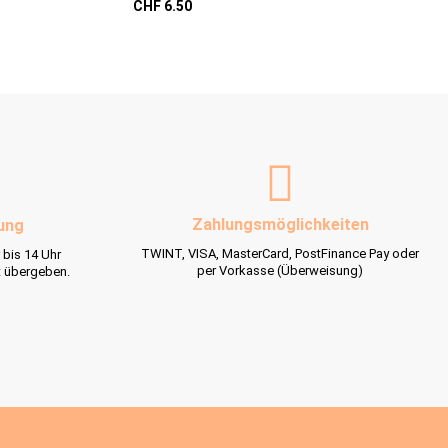
CHF 6.50
CHF 5.9
Zahlungsmöglichkeiten
ung
TWINT, VISA, MasterCard, PostFinance Pay oder
 bis 14 Uhr
per Vorkasse (Überweisung)
t übergeben.