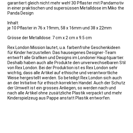
garantiert gleich nicht mehr weh! 30 Pflaster mit Pandamotiv
in einer praktischen und supersüssen Metalldose im Miko the
Panda Design
Inhalt:
je 10 Pflaster in 76 x 19mm, 58 x 16mm und 38 x 22mm
Grösse der Metalldose: 7 cm x 2 cm x 9.5 cm
Rex London Mission lautet, u.a. farbenfrohe Geschenkideen
für Kinder herzustellen. Das hauseigenes Designer-Team
entwirft alle Grafiken und Designs im Londoner Hauptquartier.
Deshalb haben auch alle Produkte den unverwechselbaren Stil
von Rex London. Bei der Produktion ist es Rex London sehr
wichtig, dass alle Artikel auf ethische und verantwortliche
Weise hergestellt werden. So beteiligt Rex London sich auch
an der Initiative für ethisch korrekten Handel. Auch der Schutz
der Umwelt ist ein grosses Anliegen, so werden nach und
nach alle Artikel ohne zusätzliche Plastik verpackt und mehr
Kinderspielzeug aus Pappe anstatt Plastik entworfen.