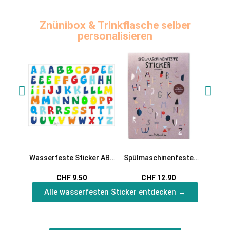
Znünibox & Trinkflasche selber
personalisieren
Wasserfeste Sticker ABC
Spülmaschinenfeste
Wasse
in bunt von Jabalou
Sticker ABC
W
CHF 9.50
CHF 12.90
Alle wasserfesten Sticker entdecken →