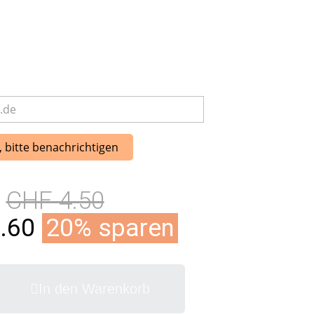
, bitte benachrichtigen
CHF 4.50
.60
20% sparen
In den Warenkorb