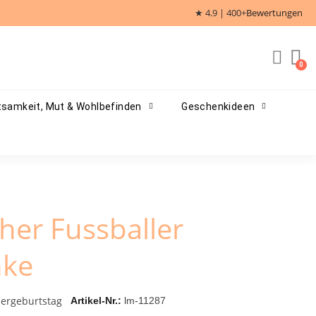
★ 4.9 | 400+
Bewertungen
samkeit, Mut & Wohlbefinden
Geschenkideen
er Fussballer
nke
dergeburtstag
Artikel-Nr.
lm-11287