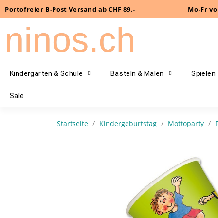
Portofreier B-Post Versand ab CHF 89.-
Mo-Fr vo
ninos.ch
Kindergarten & Schule
Basteln & Malen
Spielen
Sale
Startseite
Kindergeburtstag
Mottoparty