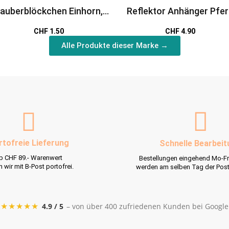
auberblöckchen Einhorn,
Reflektor Anhänger Pfe
rde, Meerjungfrau Coralie &
CHF 1.50
CHF 4.90
Elfen
Alle Produkte dieser Marke →
rtofreie Lieferung
Schnelle Bearbeit
b CHF 89.- Warenwert
Bestellungen eingehend Mo-Fr
rn wir mit B-Post portofrei.
werden am selben Tag der Pos
★★★★★
4.9 / 5
– von über 400 zufriedenen Kunden bei Google