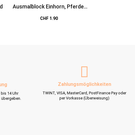
rd
Ausmalblock Einhorn, Pferde,
Zauberblöckchen 
Meerjungfrau, Elfen &
T-Rex von Lut
CHF 1.90
CHF 1.5
Dinosaurier
Zahlungsmöglichkeiten
ung
TWINT, VISA, MasterCard, PostFinance Pay oder
 bis 14 Uhr
per Vorkasse (Überweisung)
t übergeben.