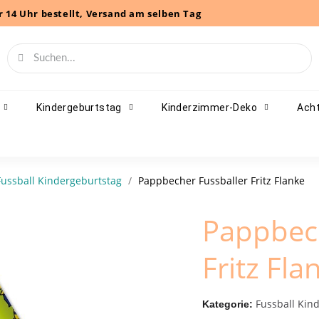
r 14 Uhr bestellt, Versand am selben Tag
Kindergeburtstag
Kinderzimmer-Deko
Acht
Fussball Kindergeburtstag
Pappbecher Fussballer Fritz Flanke
Pappbech
Fritz Fla
Fussball Kin
Kategorie