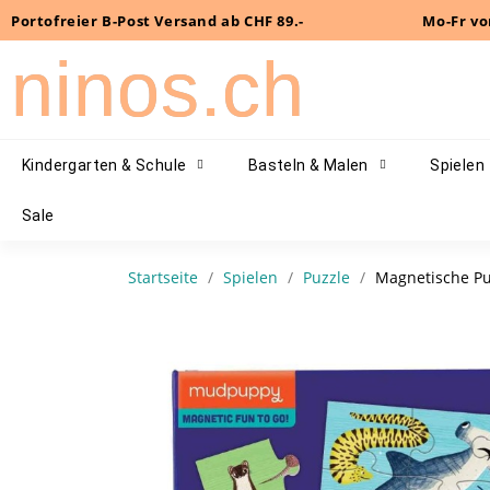
Portofreier B-Post Versand ab CHF 89.-
Mo-Fr vo
ninos.ch
Kindergarten & Schule
Basteln & Malen
Spielen
Sale
Startseite
Spielen
Puzzle
Magnetische Pu