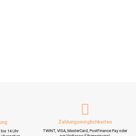
Zahlungsmöglichkeiten
ung
TWINT, VISA, MasterCard, PostFinance Pay oder
 bis 14 Uhr
per Vorkasse (Überweisung)