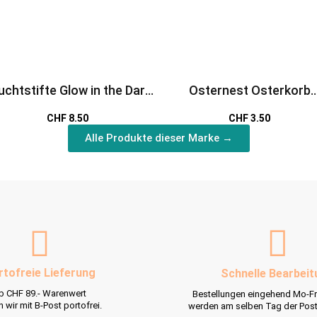
uchtstifte Glow in the Dark
Osternest Osterkorb
bunt
Hasenohren grau
CHF 8.50
CHF 3.50
Alle Produkte dieser Marke →
rtofreie Lieferung
Schnelle Bearbeit
b CHF 89.- Warenwert
Bestellungen eingehend Mo-Fr
rn wir mit B-Post portofrei.
werden am selben Tag der Pos