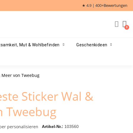
★ 4.9 | 400+
Bewertungen
samkeit, Mut & Wohlbefinden
Geschenkideen
 & Meer von Tweebug
ste Sticker Wal &
n Tweebug
ber personalisieren
Artikel-Nr.
103560