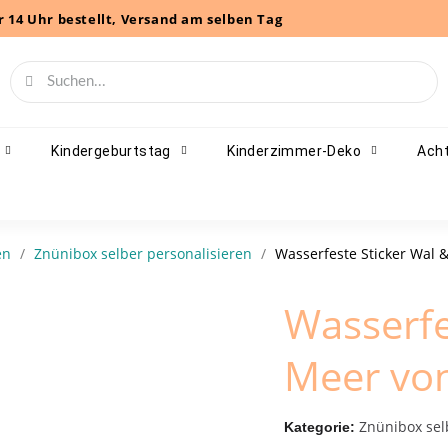
r 14 Uhr bestellt, Versand am selben Tag
Kindergeburtstag
Kinderzimmer-Deko
Acht
en
Znünibox selber personalisieren
Wasserfeste Sticker Wal
Wasserfe
Meer vo
Znünibox sel
Kategorie