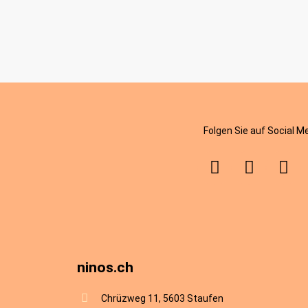
Leuchtstifte Glow in the Dark
Leu
CHF 7.90
Folgen Sie auf Social M
ninos.ch
Chrüzweg 11, 5603 Staufen