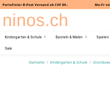
Portofreier B-Post Versand ab CHF 89.-
Mo-Fr vo
ninos.ch
Kindergarten & Schule
Basteln & Malen
Spielen
Sale
Startseite
Kindergarten & Schule
Znünibox