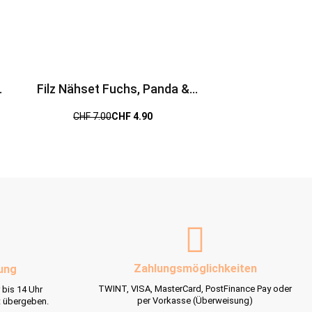
Filz Nähset Fuchs, Panda &
Waschbär
CHF 7.00
CHF 4.90
Zahlungsmöglichkeiten
ung
TWINT, VISA, MasterCard, PostFinance Pay oder
 bis 14 Uhr
per Vorkasse (Überweisung)
t übergeben.