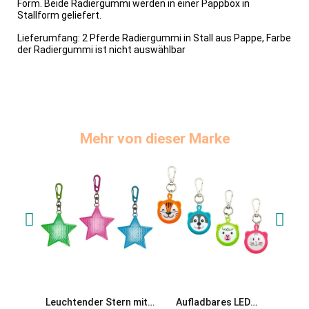
Form. Beide Radiergummi werden in einer Pappbox in
Stallform geliefert.
Lieferumfang: 2 Pferde Radiergummi in Stall aus Pappe, Farbe
der Radiergummi ist nicht auswählbar
Mehr von dieser Marke
Leuchtender Stern mit
Aufladbares LED
Leucht