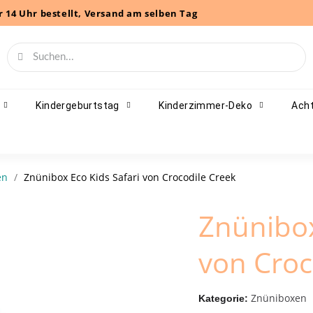
r 14 Uhr bestellt, Versand am selben Tag
Kindergeburtstag
Kinderzimmer-Deko
Acht
en
Znünibox Eco Kids Safari von Crocodile Creek
Znünibox
von Croc
Znüniboxen
Kategorie