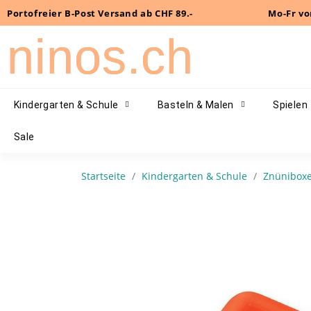
Portofreier B-Post Versand ab CHF 89.-
Mo-Fr vo
ninos.ch
Kindergarten & Schule
Basteln & Malen
Spielen
Sale
Startseite
Kindergarten & Schule
Znünibox