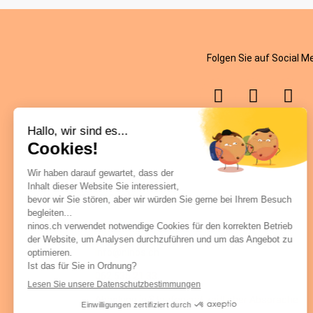
Folgen Sie auf Social M
ninos.ch
Chrüzweg 11, 5603 Staufen
info@ninos.ch
062 535 21 33
Abholung in Staufen mit zeitlicher Absprache