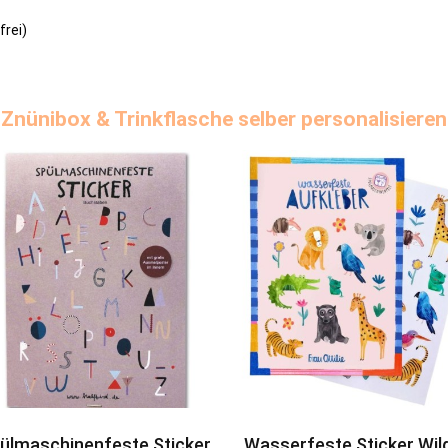
frei)
Znünibox & Trinkflasche selber personalisieren
ülmaschinenfeste Sticker
Wasserfeste Sticker Wil