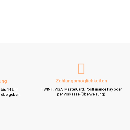
Zahlungsmöglichkeiten
ung
TWINT, VISA, MasterCard, PostFinance Pay oder
 bis 14 Uhr
per Vorkasse (Überweisung)
t übergeben.