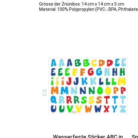
Grösse der Znünibox: 14 cm x 14 cm x 5 cm
Material: 100%
Polypropylen (PVC-, BPA, Phthalate
Wasserfeste Sticker ABC in
Sp