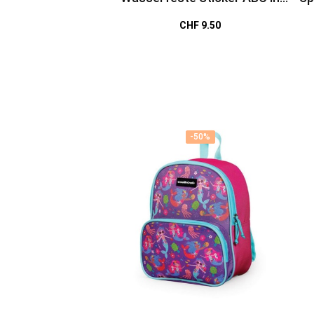
bunt von Jabalou
CHF 9.50
-50%
-50%