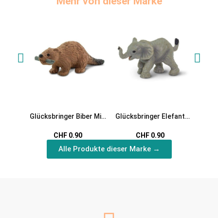
Mehr von dieser Marke
Glücksbringer Biber Mini
Glücksbringer Elefant
Glücks
Spielfigur
Mini Spielfigur
Mi
CHF 0.90
CHF 0.90
Alle Produkte dieser Marke →