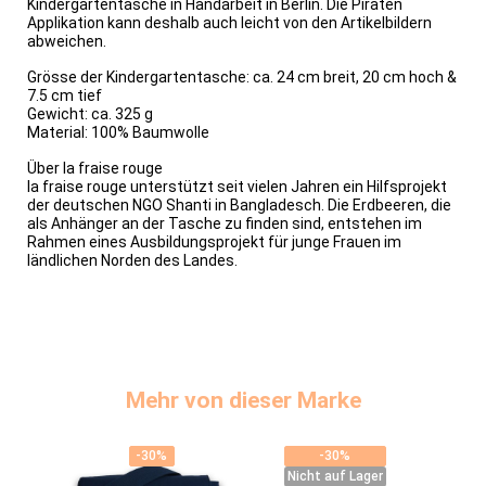
Kindergartentasche in Handarbeit in Berlin. Die Piraten
Applikation kann deshalb auch leicht von den Artikelbildern
abweichen.
Grösse der Kindergartentasche: ca. 24 cm breit, 20 cm hoch &
7.5 cm tief
Gewicht: ca. 325 g
Material: 100% Baumwolle
Über la fraise rouge
la fraise rouge unterstützt seit vielen Jahren ein Hilfsprojekt
der deutschen NGO Shanti in Bangladesch. Die Erdbeeren, die
als Anhänger an der Tasche zu finden sind, entstehen im
Rahmen eines Ausbildungsprojekt für junge Frauen im
ländlichen Norden des Landes.
Mehr von dieser Marke
-30%
-30%
-30%
-30%
Nicht auf Lager
Nicht auf Lager