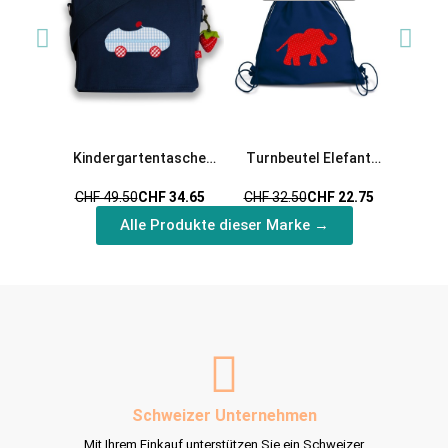
Kindergartentasche
Turnbeutel Elefant
Rennwagen Auto von la
Erdbeer von la fraise
CHF 49.50
CHF 34.65
CHF 32.50
CHF 22.75
fraise rouge
rouge
Alle Produkte dieser Marke →
Schweizer Unternehmen
Mit Ihrem Einkauf unterstützen Sie ein Schweizer