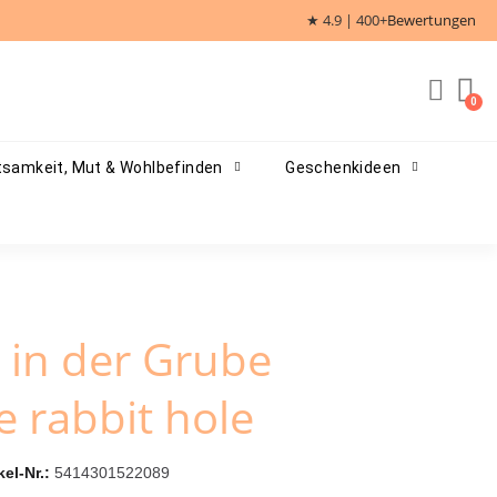
★ 4.9 | 400+
Bewertungen
samkeit, Mut & Wohlbefinden
Geschenkideen
in der Grube
 rabbit hole
kel-Nr.
5414301522089