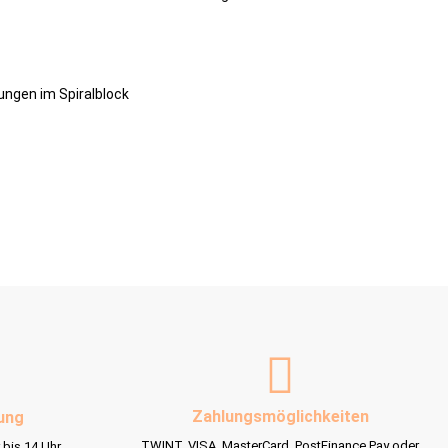
ungen im Spiralblock
Zahlungsmöglichkeiten
ung
TWINT, VISA, MasterCard, PostFinance Pay oder
 bis 14 Uhr