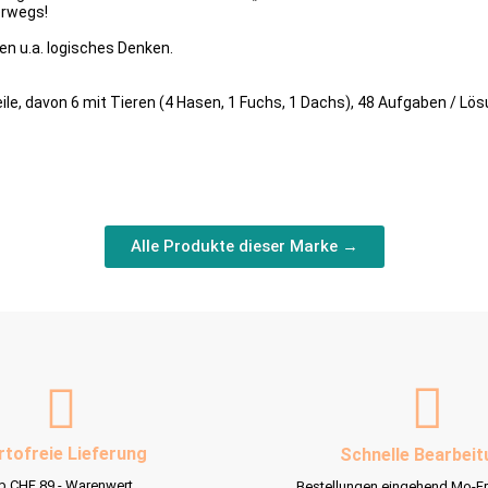
erwegs!
en u.a. logisches Denken.
le, davon 6 mit Tieren (4 Hasen, 1 Fuchs, 1 Dachs), 48 Aufgaben / Lös
Alle Produkte dieser Marke →
rtofreie Lieferung
Schnelle Bearbeit
b CHF 89.- Warenwert
Bestellungen eingehend Mo-Fr