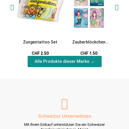
Zungentattoo Set
Zauberblöckchen
Reflekt
Einhorn, Pferde,
CHF 2.50
CHF 1.50
Meerjungfrau Coralie &
Alle Produkte dieser Marke →
Elfen
Schweizer Unternehmen
Mit Ihrem Einkauf unterstützen Sie ein Schweizer