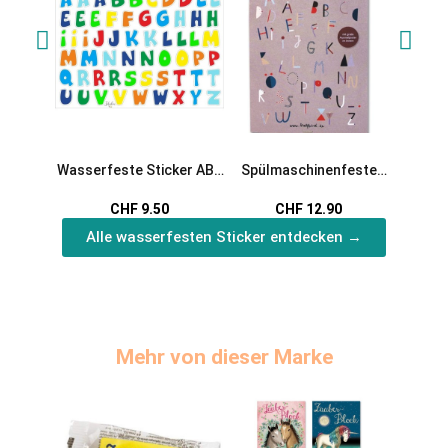
Wasserfeste Sticker ABC
Spülmaschinenfeste
Wasse
in bunt von Jabalou
Sticker ABC
W
CHF 9.50
CHF 12.90
Alle wasserfesten Sticker entdecken →
Mehr von dieser Marke